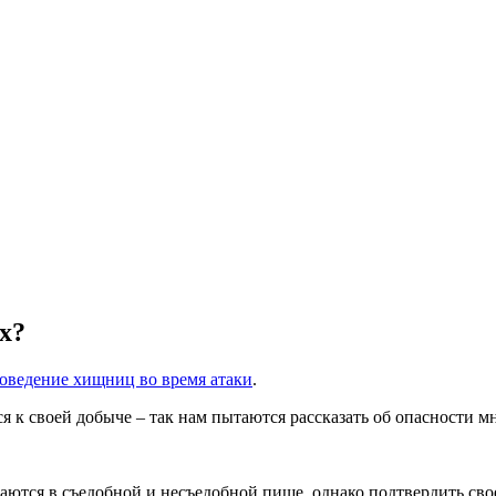
х?
оведение хищниц во время атаки
.
 своей добыче – так нам пытаются рассказать об опасности мн
аются в съедобной и несъедобной пище, однако подтвердить сво