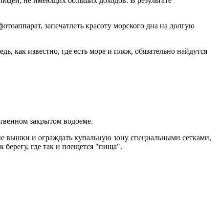
 людей, не имеющих больших доходов. В результате
отоаппарат, запечатлеть красоту морского дна на долгую
, как известно, где есть море и пляж, обязательно найдутся
ственном закрытом водоеме.
вые вышки и ограждать купальную зону специальными сетками,
берегу, где так и плещется "пища".