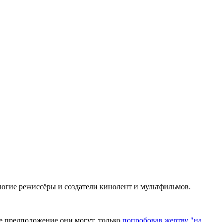
огие режиссёры и создатели кинолент и мультфильмов.
е предположение они могут, только
попробовав жертву "на