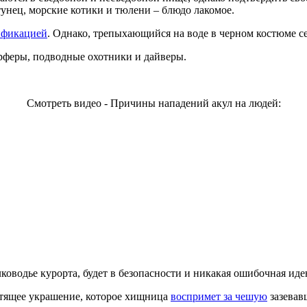
 тунец, морские котики и тюлени – блюдо лакомое.
ификацией
. Однако, трепыхающийся на воде в черном костюме се
рферы, подводные охотники и дайверы.
Смотреть видео - Причины нападений акул на людей:
лководье курорта, будет в безопасности и никакая ошибочная ид
стящее украшение, которое хищница
воспримет за чешую
зазевав