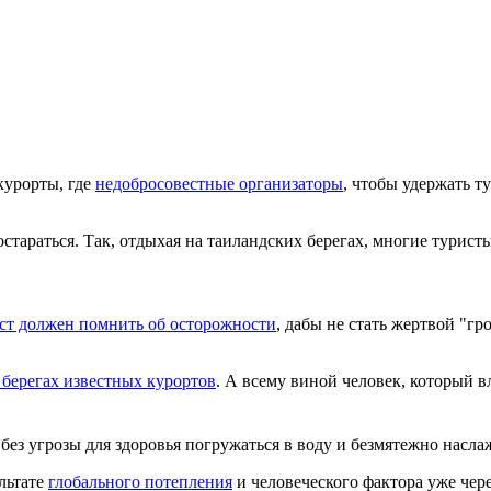
курорты, где
недобросовестные организаторы
, чтобы удержать т
остараться. Так, отдыхая на таиландских берегах, многие турист
ст должен помнить об осторожности
, дабы не стать жертвой "гр
 берегах известных курортов
. А всему виной человек, который в
 без угрозы для здоровья погружаться в воду и безмятежно насл
ультате
глобального потепления
и человеческого фактора уже чере