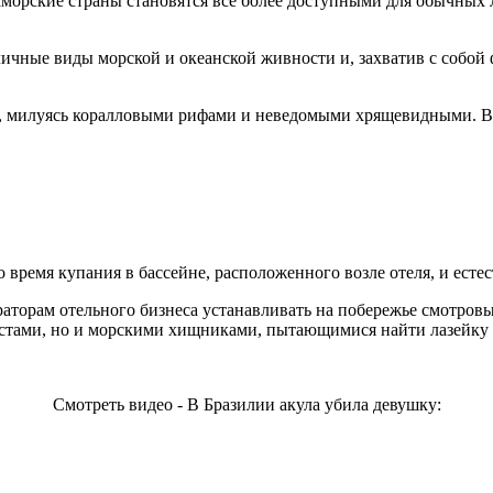
заморские страны становятся все более доступными для обычных
ичные виды морской и океанской живности и, захватив с собой ф
, милуясь коралловыми рифами и неведомыми хрящевидными. Ведь
 время купания в бассейне, расположенного возле отеля, и есте
траторам отельного бизнеса устанавливать на побережье смотро
стами, но и морскими хищниками, пытающимися найти лазейку к 
Смотреть видео - В Бразилии акула убила девушку: