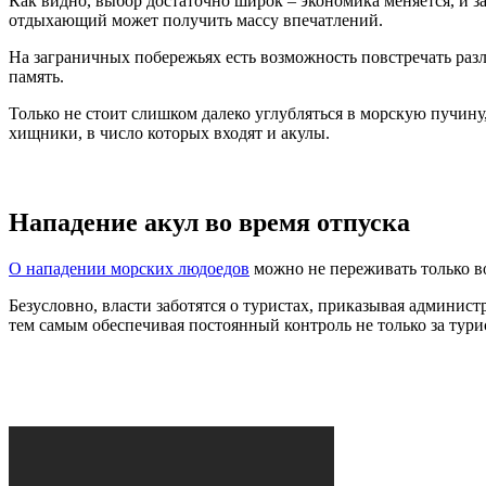
Как видно, выбор достаточно широк – экономика меняется, и 
отдыхающий может получить массу впечатлений.
На заграничных побережьях есть возможность повстречать разл
память.
Только не стоит слишком далеко углубляться в морскую пучину
хищники, в число которых входят и акулы.
Нападение акул во время отпуска
О нападении морских людоедов
можно не переживать только во
Безусловно, власти заботятся о туристах, приказывая админис
тем самым обеспечивая постоянный контроль не только за тури