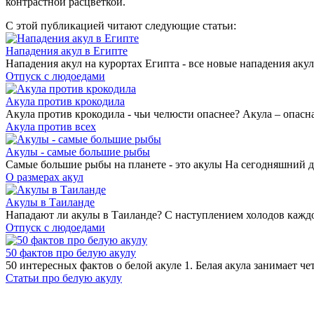
контрастной расцветкой.
С этой публикацией читают следующие статьи:
Нападения акул в Египте
Нападения акул на курортах Египта - все новые нападения акул
Отпуск с людоедами
Акула против крокодила
Акула против крокодила - чьи челюсти опаснее? Акула – опасна
Акула против всех
Акулы - самые большие рыбы
Самые большие рыбы на планете - это акулы На сегодняшний д
О размерах акул
Акулы в Таиланде
Нападают ли акулы в Таиланде? С наступлением холодов каждом
Отпуск с людоедами
50 фактов про белую акулу
50 интересных фактов о белой акуле 1. Белая акула занимает че
Статьи про белую акулу