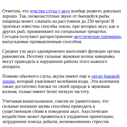
Отметим, что
чувство слуха у акул
вообще развито довольно
хорошо. Так, низкочастотные звуки от бьющейся рыбы
хищница может слышать на расстоянии до 250 метров! В
тропиках известны способы ловли, при которых акул, как и
других рыб, приманивают на специальные трещотки.
Сегодня получают распространение
акустические приманки
,
выпускаемые промышленным способом.
Среднее ухо акул одновременно выполняет функции органа
равновесия. Поэтому сильные звуковые волны наверняка
могут приводить к нарушению работы этого важного
аппарата.
Помимо обычного слуха, акулы имеют еще и
орган боковой
линии
, который улавливает колебания воды. Эти колебания
также достаточно близки по своей природе к звуковым
волнам, только имеют более низкую частоту.
Учитывая вышесказанное, совсем не удивительно, что
сильные внешние шумы способны приводить к
существенным сбоям в поведении акул. Акустическое
воздействие может проявиться в ухудшении ориентации,
затруднении поиска добычи, возникновению стрессов.