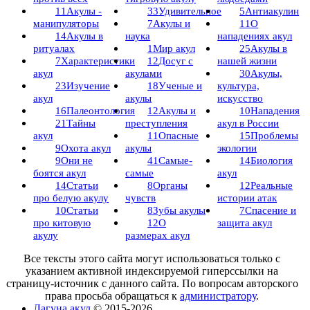
11
Акулы -
33
Удивительное
5
Антиакулин
манипуляторы
7
Акулы и
11
О
14
Акулы в
наука
нападениях акул
ритуалах
1
Мир акул
25
Акулы в
7
Характеристики
12
Досуг с
нашей жизни
акул
акулами
30
Акулы,
23
Изучение
18
Ученые и
культура,
акул
акулы
искусство
16
Палеонтология
12
Акулы и
10
Нападения
21
Тайны
преступления
акул в России
акул
11
Опасные
15
Проблемы
9
Охота акул
акулы
экологии
9
Они не
41
Самые-
14
Биология
боятся акул
самые
акул
14
Статьи
8
Органы
12
Реальные
про белую акулу
чувств
истории атак
10
Статьи
8
Зубы акулы
7
Спасение и
про китовую
12
О
защита акул
акулу
размерах акул
Все тексты этого сайта могут использоваться только с
указанием активной индексируемой гиперссылки на
страницу-источник с данного сайта. По вопросам авторского
права просьба обращаться к
администратору
.
Лагуна акул
© 2015-2026