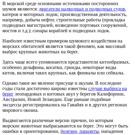
В морской среде основными источниками посторонних
шумов являются:
двигатели надводных и подводных судов
,
катеров и моторных лодок; производственная деятельность,
например, добыча нефти; строительные работы (прокладка
подводных магистралей, возведение портовых сооружений,
мостов и т.д.); сонары кораблей и подводных лодок.
Наиболее известным примером шумового воздействия на
морских обитателей является такой феномен, как массовый
выброс крупных животных на берег.
Здесь чаще всего упоминаются представители китообразных,
особенно дельфины, косатки, гринды, некоторые виды
китов, включая таких крупных, как финвалы или сейвалы.
Однако такое же явление присуще и акулам. В последние
годы стали достаточно широко известны
случаи выброса на
берег
леопардовых и китовых акул у берегов Калифорнии,
Австралии, Новой Зеландии. Еще раньше подобные
эксцессы регистрировались на Гавайях и в других регионах
мирового океана.
Выдвигаются различные версии причин, по которым
морские животные выбрасываются на берег. Это могут быть
ошибки в ориентировании,
болезни, паразиты
, нападения