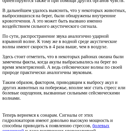
ориентируются также и при помощи других органов чувств.
В дальнейшем удалось выяснить, что у некоторых животных,
выбросившихся на берег, были обнаружены внутренние
кровотечения. А это может быть вызвано именно
воздействием сильного акустического сигнала.
По сути, распространение звука аналогично ударной
взрывной волне. К тому же в водной среде акустические
волны имеют скорость в 4 раза выше, чем в воздухе.
Здесь стоит отметить, что в некоторых районах океана были
замечены факты, когда акулы выбрасывались на берег во
время землетрясений. А ведь сейсмические волны по своей
природе практически аналогичны звуковым.
Таким образом, фактором, приводящим к выбросу акул и
других животных на побережье, вполне мог стать стресс или
болевые ощущения, вызванные сильными сейсмическими
волнами.
Теперь вернемся к сонарам. Сигналы от этих
гидролокаторов имеют довольно высокую мощность и
способны приводить к появлению стрессов,
болевых
ощущений
и даже внутренних кровоизлияний.