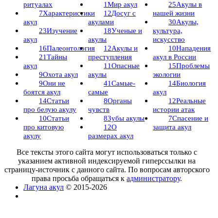
ритуалах
1
Мир акул
25
Акулы в
7
Характеристики
12
Досуг с
нашей жизни
акул
акулами
30
Акулы,
23
Изучение
18
Ученые и
культура,
акул
акулы
искусство
16
Палеонтология
12
Акулы и
10
Нападения
21
Тайны
преступления
акул в России
акул
11
Опасные
15
Проблемы
9
Охота акул
акулы
экологии
9
Они не
41
Самые-
14
Биология
боятся акул
самые
акул
14
Статьи
8
Органы
12
Реальные
про белую акулу
чувств
истории атак
10
Статьи
8
Зубы акулы
7
Спасение и
про китовую
12
О
защита акул
акулу
размерах акул
Все тексты этого сайта могут использоваться только с
указанием активной индексируемой гиперссылки на
страницу-источник с данного сайта. По вопросам авторского
права просьба обращаться к
администратору
.
Лагуна акул
© 2015-2026