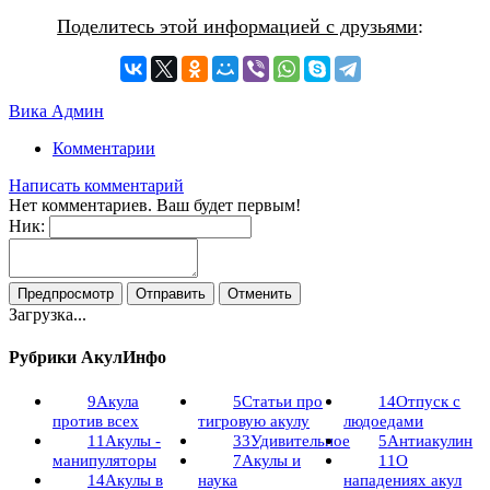
Поделитесь этой информацией с друзьями
:
Вика Админ
Комментарии
Написать комментарий
Нет комментариев. Ваш будет первым!
Ник:
Загрузка...
Рубрики АкулИнфо
9
Акула
5
Статьи про
14
Отпуск с
против всех
тигровую акулу
людоедами
11
Акулы -
33
Удивительное
5
Антиакулин
манипуляторы
7
Акулы и
11
О
14
Акулы в
наука
нападениях акул