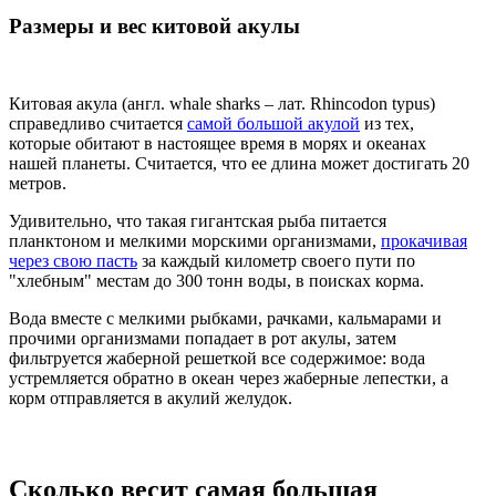
Размеры и вес китовой акулы
Китовая акула (англ. whale sharks – лат. Rhincodon typus)
справедливо считается
самой большой акулой
из тех,
которые обитают в настоящее время в морях и океанах
нашей планеты. Считается, что ее длина может достигать 20
метров.
Удивительно, что такая гигантская рыба питается
планктоном и мелкими морскими организмами,
прокачивая
через свою пасть
за каждый километр своего пути по
"хлебным" местам до 300 тонн воды, в поисках корма.
Вода вместе с мелкими рыбками, рачками, кальмарами и
прочими организмами попадает в рот акулы, затем
фильтруется жаберной решеткой все содержимое: вода
устремляется обратно в океан через жаберные лепестки, а
корм отправляется в акулий желудок.
Сколько весит самая большая