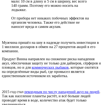
мало: 10 см в длину и 5 см в ширину, вес всего
140 грамм. Поэтому его можно носить на
лодыжке.
От прибора нет никаких побочных эффектов на
организм человека. Также его действие не
наносит вреда и самим акулам.
Мужчина пришёл на шоу в надежде получить инвестиции в
1 миллион долларов в обмен на 27 процентов акций в его
компании.
Продукт Винна направлен на снижение риска нападения
акул, обеспечивая защиту не только для дайверов, сёрферов и
пловцов, но и для
коммерческих рыбаков
, которые охотятся
на определённые виды рыб, где промысел является
единственным источником их заработка.
2015 год стал
рекордным по числу нападений акул на людей
.
Так как население планеты растёт, и всё больше людей
проводят время в воде, количество атак будет только
увеличиваться.