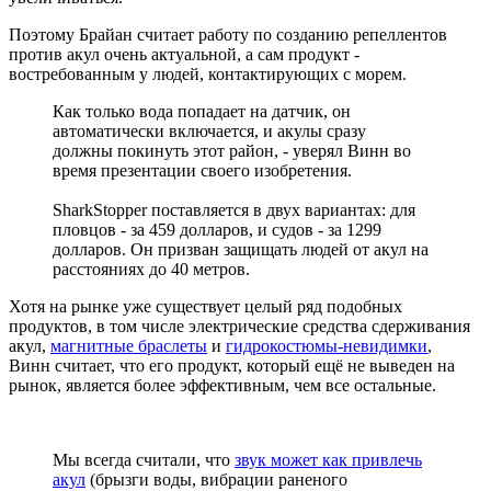
Поэтому Брайан считает работу по созданию репеллентов
против акул очень актуальной, а сам продукт -
востребованным у людей, контактирующих с морем.
Как только вода попадает на датчик, он
автоматически включается, и акулы сразу
должны покинуть этот район, - уверял Винн во
время презентации своего изобретения.
SharkStopper поставляется в двух вариантах: для
пловцов - за 459 долларов, и судов - за 1299
долларов. Он призван защищать людей от акул на
расстояниях до 40 метров.
Хотя на рынке уже существует целый ряд подобных
продуктов, в том числе электрические средства сдерживания
акул,
магнитные браслеты
и
гидрокостюмы-невидимки
,
Винн считает, что его продукт, который ещё не выведен на
рынок, является более эффективным, чем все остальные.
Мы всегда считали, что
звук может как привлечь
акул
(брызги воды, вибрации раненого