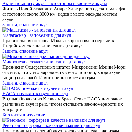
Акция в защиту акул - автостопом в костюме акулы
Житель Новой Зеландии Андре Харт решил сделать марафон
автостопом около 3000 км, надев вместо одежды костюм
акулы.
Защита, спасение акул
Мадагаскар - заповедник для акул
Правительство острова Мадагаскар основало первый в
Индийском океане заповедник для акул.
Защита, спасение акул
Микронезия создает заповедник для акул
Президент Федеративных штатов Микронезии Мэнни Мори
отметил, что у его народа есть много историй, когда акулы
защищали людей. И вот пришло время людям...
Защита, спасение акул
НАСА поможет в изучении акул
Водные биологи из Kennedy Space Center НАСА помечают
различных акул и рыб, чтобы отследить закономерности их
миграций.
Биология и изучение
Реюньон - серферы в качестве наживки для акул
После волны нападений акул, которая привела к жертвам