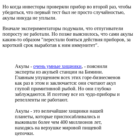
Но когда инвесторы проверяли прибор во второй раз, чтобы
убедиться, что первый тест был не просто случайностью,
акулы никуда не уплыли.
Вначале экспериментаторы подумали, что отпугиватели
попросту не работали. Но позже выяснилось, что сами акулы
каким-то образом "перестали бояться действия приборов, за
короткий срок выработав к ним иммунитет".
Акулы -
очень умные хищники
, - пояснили
эксперты из акульей станции на Бимини.
Главным упущением всех этих горе-бизнесменов
как раз в этом и заключается: они считают акул
глупой примитивной рыбой. Но они глубоко
заблуждаются. И поэтому все их чудо-приборы и
репелленты не работают.
Акулы - это величайшие хищники нашей
планеты, которые приспосабливались и
выживали более чем 400 миллионов лет,
находясь на верхушке мировой пищевой
цепочки.