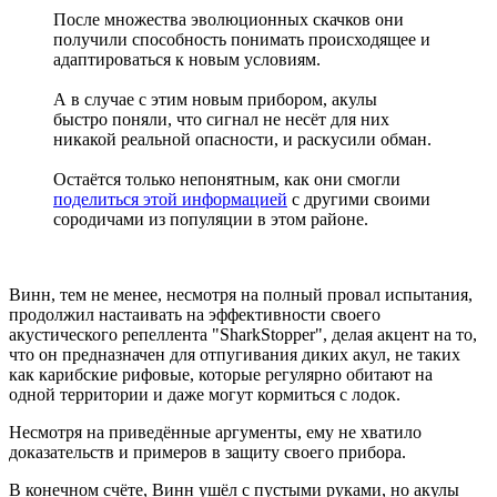
После множества эволюционных скачков они
получили способность понимать происходящее и
адаптироваться к новым условиям.
А в случае с этим новым прибором, акулы
быстро поняли, что сигнал не несёт для них
никакой реальной опасности, и раскусили обман.
Остаётся только непонятным, как они смогли
поделиться этой информацией
с другими своими
сородичами из популяции в этом районе.
Винн, тем не менее, несмотря на полный провал испытания,
продолжил настаивать на эффективности своего
акустического репеллента "SharkStopper", делая акцент на то,
что он предназначен для отпугивания диких акул, не таких
как карибские рифовые, которые регулярно обитают на
одной территории и даже могут кормиться с лодок.
Несмотря на приведённые аргументы, ему не хватило
доказательств и примеров в защиту своего прибора.
В конечном счёте, Винн ушёл с пустыми руками, но акулы