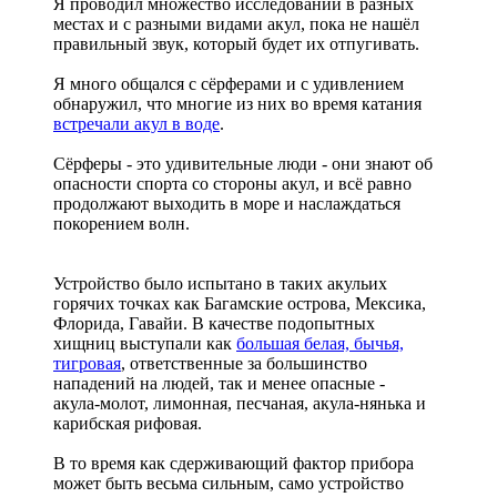
Я проводил множество исследований в разных
местах и с разными видами акул, пока не нашёл
правильный звук, который будет их отпугивать.
Я много общался с сёрферами и с удивлением
обнаружил, что многие из них во время катания
встречали акул в воде
.
Сёрферы - это удивительные люди - они знают об
опасности спорта со стороны акул, и всё равно
продолжают выходить в море и наслаждаться
покорением волн.
Устройство было испытано в таких акульих
горячих точках как Багамские острова, Мексика,
Флорида, Гавайи. В качестве подопытных
хищниц выступали как
большая белая, бычья,
тигровая
, ответственные за большинство
нападений на людей, так и менее опасные -
акула-молот, лимонная, песчаная, акула-нянька и
карибская рифовая.
В то время как сдерживающий фактор прибора
может быть весьма сильным, само устройство