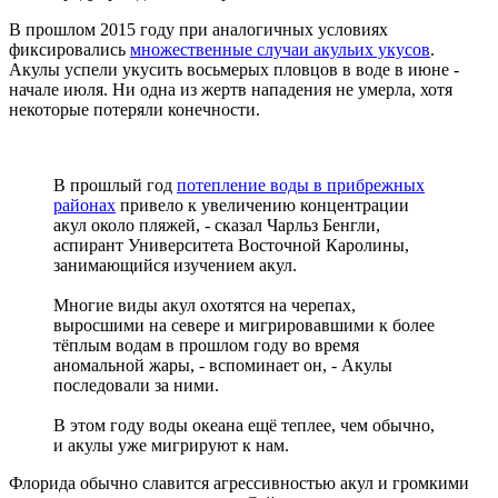
В прошлом 2015 году при аналогичных условиях
фиксировались
множественные случаи акульих укусов
.
Акулы успели укусить восьмерых пловцов в воде в июне -
начале июля. Ни одна из жертв нападения не умерла, хотя
некоторые потеряли конечности.
В прошлый год
потепление воды в прибрежных
районах
привело к увеличению концентрации
акул около пляжей, - сказал Чарльз Бенгли,
аспирант Университета Восточной Каролины,
занимающийся изучением акул.
Многие виды акул охотятся на черепах,
выросшими на севере и мигрировавшими к более
тёплым водам в прошлом году во время
аномальной жары, - вспоминает он, - Акулы
последовали за ними.
В этом году воды океана ещё теплее, чем обычно,
и акулы уже мигрируют к нам.
Флорида обычно славится агрессивностью акул и громкими