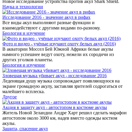
Новое исследование устройства против акул Shark Shield.
Наука и технологии
Исследование 2016 - значение акул в рифах
Все виды акул выполняют разные функции и
взаимодействуют с другими видами по-разному.
Биология и изучение
Фото и видео - учёные изучают охоту белых акул (2016)
В акватории Моссел Бей Южной Африки белые акулы
намного успешнее ведут охоту, нежели их сородичи из
других уголков планеты.
Биология и изучение
Зловещая музыка убивает акул - исследование 2016
Леденящая душу музыка сопровождает появляющуюся на
экране громадную акулу, заставляя зрителей содрогаться от
малейшего всплеска.
Другое
Акция в защиту акул - автостопом в костюме акулы
Житель Новой Зеландии Андре Харт решил сделать марафон
автостопом около 3000 км, надев вместо одежды костюм
акулы.
Защита, спасение акул