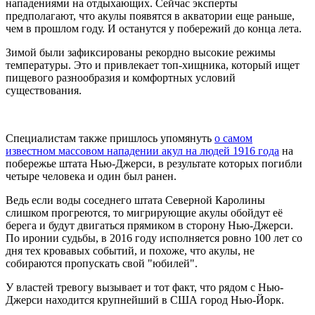
нападениями на отдыхающих. Сейчас эксперты
предполагают, что акулы появятся в акватории еще раньше,
чем в прошлом году. И останутся у побережий до конца лета.
Зимой были зафиксированы рекордно высокие режимы
температуры. Это и привлекает топ-хищника, который ищет
пищевого разнообразия и комфортных условий
существования.
Специалистам также пришлось упомянуть
о самом
известном массовом нападении акул на людей 1916 года
на
побережье штата Нью-Джерси, в результате которых погибли
четыре человека и один был ранен.
Ведь если воды соседнего штата Северной Каролины
слишком прогреются, то мигрирующие акулы обойдут её
берега и будут двигаться прямиком в сторону Нью-Джерси.
По иронии судьбы, в 2016 году исполняется ровно 100 лет со
дня тех кровавых событий, и похоже, что акулы, не
собираются пропускать свой "юбилей".
У властей тревогу вызывает и тот факт, что рядом с Нью-
Джерси находится крупнейший в США город Нью-Йорк.