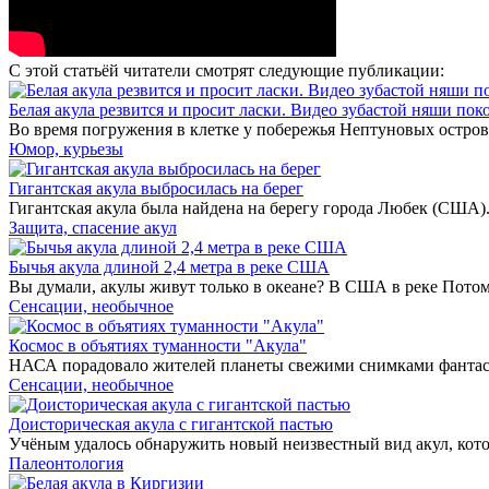
С этой статьёй читатели смотрят следующие публикации:
Белая акула резвится и просит ласки. Видео зубастой няши пок
Во время погружения в клетке у побережья Нептуновых остро
Юмор, курьезы
Гигантская акула выбросилась на берег
Гигантская акула была найдена на берегу города Любек (США)
Защита, спасение акул
Бычья акула длиной 2,4 метра в реке США
Вы думали, акулы живут только в океане? В США в реке Потома
Сенсации, необычное
Космос в объятиях туманности "Акула"
НАСА порадовало жителей планеты свежими снимками фантаст
Сенсации, необычное
Доисторическая акула с гигантской пастью
Учёным удалось обнаружить новый неизвестный вид акул, котор
Палеонтология