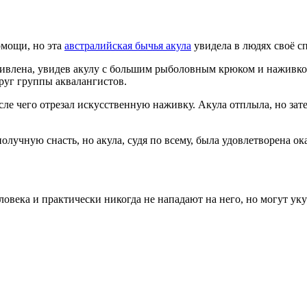
омощи, но эта
австралийская бычья акула
увидела в людях своё с
удивлена, увидев акулу с большим рыболовным крюком и наживко
руг группы аквалангистов.
сле чего отрезал искусственную наживку. Акула отплыла, но затем
лучную снасть, но акула, судя по всему, была удовлетворена о
века и практически никогда не нападают на него, но могут укус