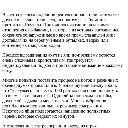
Вслед за учёным подобной деятельностью стали заниматься
другие исследователи акул, используя разработанные
протоколы Ноуэлла. Приходилось активно налаживать
отношения с рыбаками, некоторые из которых соглашались
сохранять обнаруженные во время промысла акульи яйца,
доставляя их на берег учёным в бутылках, вёдрах или
контейнерах с морской водой.
Процесс выращивания акул из яиц по-прежнему остаётся
очень сложным и кропотливым, где требуется
индивидуальный подход и пристальное внимание к каждому
яйцу.
Многие попытки поставить процесс на поток в различных
океанариумах провалились. Учёные шутили между собой,
что "у акульего яйца есть 1000 разных способов погибнуть
во время эксперимента". Одни яйца повреждали крабы,
другие обгладывали морские ежи. Много эмбрионов
погибло из-за неправильных режимов содержания.
Некоторые яйца подвергаются нападению полихетных
червей, которые съедают их изнутри.
А отключение электроэнергии и выход из строя