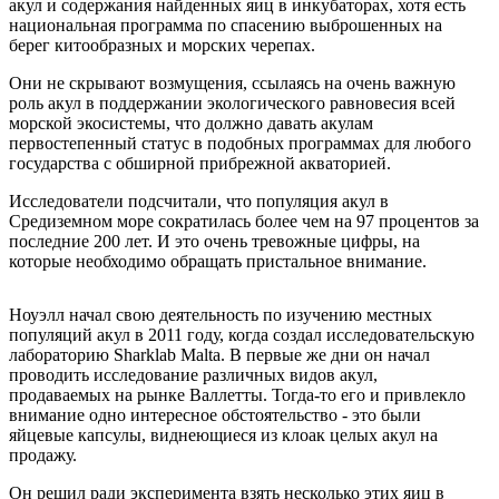
акул и содержания найденных яиц в инкубаторах, хотя есть
национальная программа по спасению выброшенных на
берег китообразных и морских черепах.
Они не скрывают возмущения, ссылаясь на очень важную
роль акул в поддержании экологического равновесия всей
морской экосистемы, что должно давать акулам
первостепенный статус в подобных программах для любого
государства с обширной прибрежной акваторией.
Исследователи подсчитали, что популяция акул в
Средиземном море сократилась более чем на 97 процентов за
последние 200 лет. И это очень тревожные цифры, на
которые необходимо обращать пристальное внимание.
Ноуэлл начал свою деятельность по изучению местных
популяций акул в 2011 году, когда создал исследовательскую
лабораторию Sharklab Malta. В первые же дни он начал
проводить исследование различных видов акул,
продаваемых на рынке Валлетты. Тогда-то его и привлекло
внимание одно интересное обстоятельство - это были
яйцевые капсулы, виднеющиеся из клоак целых акул на
продажу.
Он решил ради эксперимента взять несколько этих яиц в