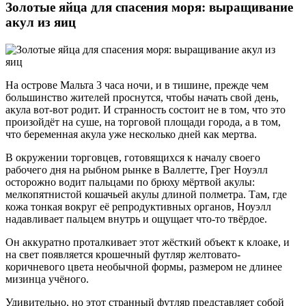
Золотые яйца для спасения моря: выращивание
акул из яиц
На острове Мальта 3 часа ночи, и в тишине, прежде чем
большинство жителей проснутся, чтобы начать свой день,
акула вот-вот родит. И странность состоит не в том, что это
произойдёт на суше, на торговой площади города, а в том,
что беременная акула уже несколько дней как мертва.
В окружении торговцев, готовящихся к началу своего
рабочего дня на рыбном рынке в Валлетте, Грег Ноуэлл
осторожно водит пальцами по брюху мёртвой акулы:
мелкопятнистой кошачьей акулы длиной полметра. Там, где
кожа тонкая вокруг её репродуктивных органов, Ноуэлл
надавливает пальцем внутрь и ощущает что-то твёрдое.
Он аккуратно проталкивает этот жёсткий объект к клоаке, и
на свет появляется крошечный футляр желтовато-
коричневого цвета необычной формы, размером не длинее
мизинца учёного.
Удивительно, но этот странный футляр представляет собой