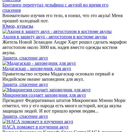
Британец перепутал дельфина с акулой во время его
спасения
Внимательно изучив его тело, я понял, что это акула! Меня
прошиб холодный пот.
Юмор, курьезы
Акция в защиту акул - автостопом в костюме акулы
Житель Новой Зеландии Андре Харт решил сделать марафон
автостопом около 3000 км, надев вместо одежды костюм
акулы.
Защита, спасение акул
Мадагаскар - заповедник для акул
Правительство острова Мадагаскар основало первый в
Индийском океане заповедник для акул.
Защита, спасение акул
Микронезия создает заповедник для акул
Президент Федеративных штатов Микронезии Мэнни Мори
отметил, что у его народа есть много историй, когда акулы
защищали людей. И вот пришло время людям...
Защита, спасение акул
НАСА поможет в изучении акул