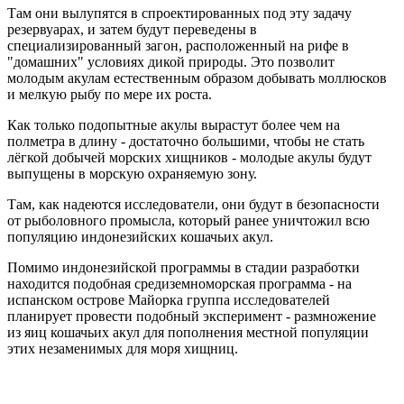
Там они вылупятся в спроектированных под эту задачу
резервуарах, и затем будут переведены в
специализированный загон, расположенный на рифе в
"домашних" условиях дикой природы. Это позволит
молодым акулам естественным образом добывать моллюсков
и мелкую рыбу по мере их роста.
Как только подопытные акулы вырастут более чем на
полметра в длину - достаточно большими, чтобы не стать
лёгкой добычей морских хищников - молодые акулы будут
выпущены в морскую охраняемую зону.
Там, как надеются исследователи, они будут в безопасности
от рыболовного промысла, который ранее уничтожил всю
популяцию индонезийских кошачьих акул.
Помимо индонезийской программы в стадии разработки
находится подобная средиземноморская программа - на
испанском острове Майорка группа исследователей
планирует провести подобный эксперимент - размножение
из яиц кошачьих акул для пополнения местной популяции
этих незаменимых для моря хищниц.