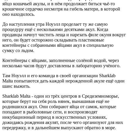
яйцо кошачьей акулы, и в нём продолжает биться чьё-то
крошечное сердечко несмотря на гибель матери, в которой
оно находилось.
До наступления утра Ноуэлл проделает ту же самую
процедуру ещё с несколькими десятками акул. Когда
продавцы начнут чистить леща и нарезать филе окуня вокруг
него, он будет осторожно складывать пластиковые
контейнеры с собранными яйцами акул в специальную
сумку со льдом.
Контейнеры с яйцами, заполненные солёной водой, через
несколько часов будут доставлены в лабораторию учёного.
Там Ноуэлл и его команда в своей организации Sharklab
Malta попытаются дать каждой нерожденной акуле ещё один
шанс выжить.
Sharklab Malta - один из трёх центров в Средиземноморье,
которые берут на себя роль нянек, вынашивая ещё не
родившихся акул. Они собирают яйца от самок, которые
попадают в рыболовные сети, и воспроизводят
инкубационный период в искусственных условиях,
дожидаясь рождения акулят, после чего организуют для них
передержку, и в дальнейшем выпускают обратно в море.