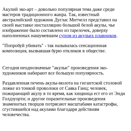
Акулий эко-арт – довольно популярная тема даже среди
мастеров традиционного жанра. Так, известный
австралийский художник Дуглас Митчелл представил на
своей выставке инсталляцию большой белой акулы, чье
изображение было составлено из тарелочек, доверху
наполненных нашумевшим
супом из акульих плавников
.
"Попробуй убивать" - так называлась сенсационная
композиция, вызвавшая бурю откликов в обществе.
Сегодня неоднозначные "акульи" произведения эко-
художников набирают все большую популярность.
Раздавленная печень акулы-молота на гигантской столовой
ложке из тонкой проволоки от Саяка Ганц; человек,
пожирающий акулу в то время, как хищница ест его от Энди
Голдзуорти; и другие поразительные произведения
знаменитых творцов потрясают масштабами катастрофы,
сгустившейся над акулами благодаря действиям
человечества.