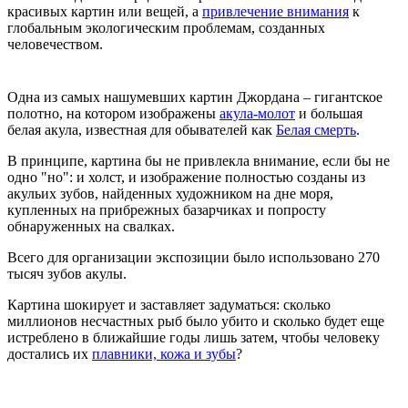
красивых картин или вещей, а
привлечение внимания
к
глобальным экологическим проблемам, созданных
человечеством.
Одна из самых нашумевших картин Джордана – гигантское
полотно, на котором изображены
акула-молот
и большая
белая акула, известная для обывателей как
Белая смерть
.
В принципе, картина бы не привлекла внимание, если бы не
одно "но": и холст, и изображение полностью созданы из
акульих зубов, найденных художником на дне моря,
купленных на прибрежных базарчиках и попросту
обнаруженных на свалках.
Всего для организации экспозиции было использовано 270
тысяч зубов акулы.
Картина шокирует и заставляет задуматься: сколько
миллионов несчастных рыб было убито и сколько будет еще
истреблено в ближайшие годы лишь затем, чтобы человеку
достались их
плавники, кожа и зубы
?