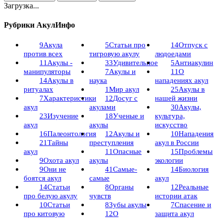
Загрузка...
Рубрики АкулИнфо
9
Акула
5
Статьи про
14
Отпуск с
против всех
тигровую акулу
людоедами
11
Акулы -
33
Удивительное
5
Антиакулин
манипуляторы
7
Акулы и
11
О
14
Акулы в
наука
нападениях акул
ритуалах
1
Мир акул
25
Акулы в
7
Характеристики
12
Досуг с
нашей жизни
акул
акулами
30
Акулы,
23
Изучение
18
Ученые и
культура,
акул
акулы
искусство
16
Палеонтология
12
Акулы и
10
Нападения
21
Тайны
преступления
акул в России
акул
11
Опасные
15
Проблемы
9
Охота акул
акулы
экологии
9
Они не
41
Самые-
14
Биология
боятся акул
самые
акул
14
Статьи
8
Органы
12
Реальные
про белую акулу
чувств
истории атак
10
Статьи
8
Зубы акулы
7
Спасение и
про китовую
12
О
защита акул