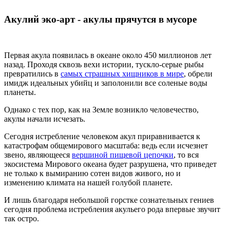
Акулий эко-арт - акулы прячутся в мусоре
Первая акула появилась в океане около 450 миллионов лет
назад. Проходя сквозь вехи истории, тускло-серые рыбы
превратились в
самых страшных хищников в мире
, обрели
имидж идеальных убийц и заполонили все соленые воды
планеты.
Однако с тех пор, как на Земле возникло человечество,
акулы начали исчезать.
Сегодня истребление человеком акул приравнивается к
катастрофам общемирового масштаба: ведь если исчезнет
звено, являющееся
вершиной пищевой цепочки
, то вся
экосистема Мирового океана будет разрушена, что приведет
не только к вымиранию сотен видов живого, но и
изменению климата на нашей голубой планете.
И лишь благодаря небольшой горстке сознательных гениев
сегодня проблема истребления акульего рода впервые звучит
так остро.