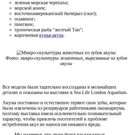
зеленая морская черепаха;
морской конек;
восточноамериканский бычерыл (скат);
осьминог;
пингвин;
тропическая рыба "желтый Тан";
коричневая
кунья акула
.
Фото: микро-скульптуры животных, вырезанные из зубов
акулы
Все модели были тщательно воссозданы в мельчайших
деталях и показаны на выставке в Sea Life London Aquarium.
Акулы постоянно и естественно теряют свои зубы, которые
были извлечены из резервуаров работниками океанариума,
поэтому выставка имела исключительно познавательный
характер, чтобы привлечь посетителей к проблеме
истребления акул не нанося им никакого вреда.
Мы надеемся, что люди будут наслаждаться