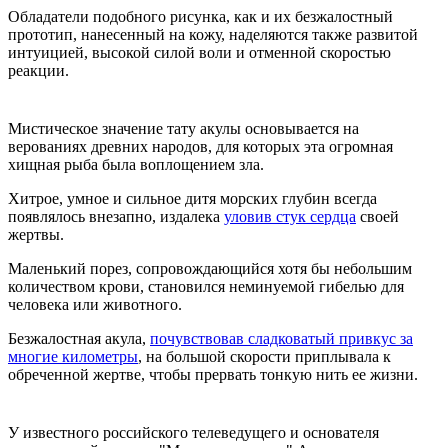
Обладатели подобного рисунка, как и их безжалостный
прототип, нанесенный на кожу, наделяются также развитой
интуицией, высокой силой воли и отменной скоростью
реакции.
Мистическое значение тату акулы основывается на
верованиях древних народов, для которых эта огромная
хищная рыба была воплощением зла.
Хитрое, умное и сильное дитя морских глубин всегда
появлялось внезапно, издалека
уловив стук сердца
своей
жертвы.
Маленький порез, сопровождающийся хотя бы небольшим
количеством крови, становился неминуемой гибелью для
человека или животного.
Безжалостная акула,
почувствовав сладковатый привкус за
многие километры
, на большой скорости приплывала к
обреченной жертве, чтобы прервать тонкую нить ее жизни.
У известного российского телеведущего и основателя