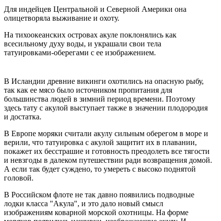
Для индейцев Центральной и Северной Америки она
олицетворяла выживание и охоту.
На тихоокеанских островах акуле поклонялись как
всесильному духу воды, и украшали свои тела
татуировками-оберегами с ее изображением.
В Исландии древние викинги охотились на опасную рыбу,
так как ее мясо было источником пропитания для
большинства людей в зимний период времени. Поэтому
здесь тату с акулой выступает также в значении плодородия
и достатка.
В Европе моряки считали акулу сильным оберегом в море и
верили, что татуировка с акулой защитит их в плавании,
покажет их бесстрашие и готовность преодолеть все тягости
и невзгоды в далеком путешествии ради возвращения домой.
А если так будет суждено, то умереть с высоко поднятой
головой.
В Российском флоте не так давно появились подводные
лодки класса "Акула", и это дало новый смысл
изображениям коварной морской охотницы. На форме