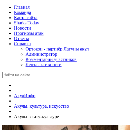
Главная
Команда
Карта сайта
Sharks Today
Новости
Прогнозы атак
Ответы
Справка
Ортокон - партнёр Лагуны акул
Администратор
Комментарии участников
Лента активности
АкулИнфо
Акулы, культура, искусство
Акулы в тату-культуре