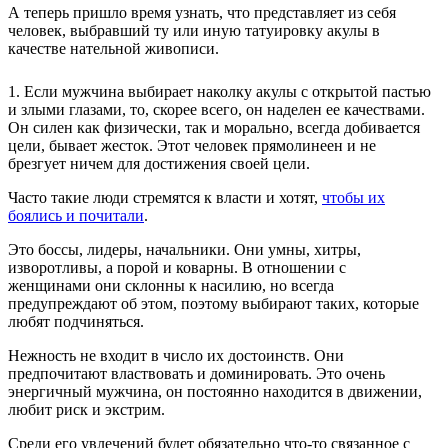
А теперь пришло время узнать, что представляет из себя
человек, выбравший ту или иную татуировку акулы в
качестве нательной живописи.
1. Если мужчина выбирает наколку акулы с открытой пастью
и злыми глазами, то, скорее всего, он наделен ее качествами.
Он силен как физически, так и морально, всегда добивается
цели, бывает жесток. Этот человек прямолинеен и не
брезгует ничем для достижения своей цели.
Часто такие люди стремятся к власти и хотят,
чтобы их
боялись и почитали
.
Это боссы, лидеры, начальники. Они умны, хитры,
изворотливы, а порой и коварны. В отношении с
женщинами они склонны к насилию, но всегда
предупреждают об этом, поэтому выбирают таких, которые
любят подчиняться.
Нежность не входит в число их достоинств. Они
предпочитают властвовать и доминировать. Это очень
энергичный мужчина, он постоянно находится в движении,
любит риск и экстрим.
Среди его увлечений будет обязательно что-то связанное с