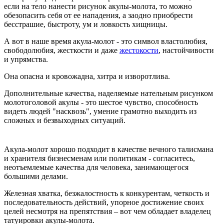
если на тело нанести рисунок акулы-молота, то можно
обезопасить себя от ее нападения, а заодно приобрести
бесстрашие, быстроту, ум и ловкость хищницы.
А вот в наше время акула-молот - это символ властолюбия,
свободолюбия, жесткости и даже
жестокости
, настойчивости
и упрямства.
Она опасна и кровожадна, хитра и изворотлива.
Дополнительные качества, наделяемые нательным рисунком
молотоголовой акулы - это шестое чувство, способность
видеть людей "насквозь", умение грамотно выходить из
сложных и безвыходных ситуаций.
Акула-молот хорошо подходит в качестве вечного талисмана
и хранителя бизнесменам или политикам - согласитесь,
неотъемлемые качества для человека, занимающегося
большими делами.
Железная хватка, безжалостность к конкурентам, четкость и
последовательность действий, упорное достижение своих
целей несмотря на препятствия – вот чем обладает владелец
татуировки акулы-молота.