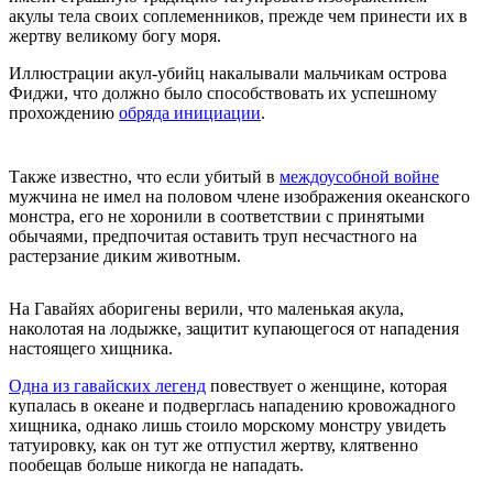
акулы тела своих соплеменников, прежде чем принести их в
жертву великому богу моря.
Иллюстрации акул-убийц накалывали мальчикам острова
Фиджи, что должно было способствовать их успешному
прохождению
обряда инициации
.
Также известно, что если убитый в
междоусобной войне
мужчина не имел на половом члене изображения океанского
монстра, его не хоронили в соответствии с принятыми
обычаями, предпочитая оставить труп несчастного на
растерзание диким животным.
На Гавайях аборигены верили, что маленькая акула,
наколотая на лодыжке, защитит купающегося от нападения
настоящего хищника.
Одна из гавайских легенд
повествует о женщине, которая
купалась в океане и подверглась нападению кровожадного
хищника, однако лишь стоило морскому монстру увидеть
татуировку, как он тут же отпустил жертву, клятвенно
пообещав больше никогда не нападать.