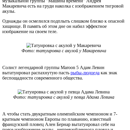
музыкальной группы "Машина времени" Андрея
Макаревича есть на груди наколка с изображением тигровой
акулы.
Однажды он осмелился подплыть слишком близко к опасной
хищнице. В память об этом дне он набил эффектное
изображение на своем теле.
Фото: татуировка с акулой у Макаревича
Солист легендарной группы Maroon 5 Адам Левин
вытатуировал распахнутую пасть
рыбы-людоеда
как знак
беспощадности современного общества.
Фото: татуировка с акулой у певца Адама Левина
А чтобы стать двукратным олимпийским чемпионом и 7-
кратным чемпионом Европы по плаванию, известный
французский пловец Ален Бернар вытатуировал себе на
поясе изображение акулы - непревзойденного пловца и