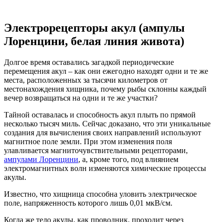
Электрорецепторы акул (ампулы
Лоренцини, белая линия живота)
Долгое время оставались загадкой периодические
перемещения акул – как они ежегодно находят одни и те же
места, расположенных за тысячи километров от
местонахождения хищника, почему рыбы склонны каждый
вечер возвращаться на одни и те же участки?
Тайной оставалась и способность акул плыть по прямой
несколько тысяч миль. Сейчас доказано, что эти уникальные
создания для вычисления своих направлений используют
магнитное поле земли. При этом изменения поля
улавливается магниточувствительными рецепторами,
ампулами Лоренцини
, а, кроме того, под влиянием
электромагнитных волн изменяются химические процессы
акулы.
Известно, что хищница способна уловить электрическое
поле, напряженность которого лишь 0,01 мкВ/см.
Когда же тело акулы, как проводник, проходит через