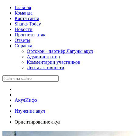
Главная
Команда
Карта сайта
Sharks Today
Новости
Прогнозы атак
Ответы
Справка
Ортокон - партнёр Лагуны акул
Администратор
Комментарии участников
Лента активности
АкулИнфо
Изучение акул
Ориентирование акул