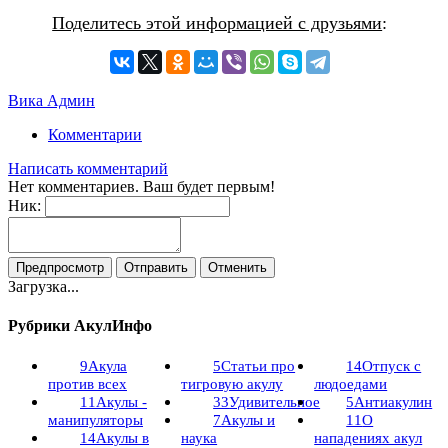
Поделитесь этой информацией с друзьями
:
Вика Админ
Комментарии
Написать комментарий
Нет комментариев. Ваш будет первым!
Ник:
Загрузка...
Рубрики АкулИнфо
9
Акула
5
Статьи про
14
Отпуск с
против всех
тигровую акулу
людоедами
11
Акулы -
33
Удивительное
5
Антиакулин
манипуляторы
7
Акулы и
11
О
14
Акулы в
наука
нападениях акул