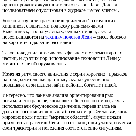
ориентирования акулы применяют закон Леви. Доклад
исследователей опубликован в журнале "Wired science".
Биологи изучили траекторию движений 55 океанских
хищников, с вшитыми под кожу радиомаячками.
Выяснилось, что на участках, бедных пищей, акулы
перестраиваются на
технику полетов Леви
– смесь бросков
на короткие и дальние расстояния.
Такое поведение описывалось физиками у элементарных
частиц, и до этих пор использование технологий Леви у
животных не обнаруживалось.
Изменяя ритм своего движения с серии коротких "прыжков"
на продолжительные длинные, акулы существенно
повышают свои шансы найти районы, богатые пищей.
Интересно, что данные анализа ориентирования рыб
показали, что раньше, когда океан был полон пищи, акулы
использовали броуновское движение, передвигаясь на
дальние расстояния лишь для брачных игр. Сейчас же, когда
мировые воды полны "мертвых областей", акулы начали
применять стратегию Леви. То есть хищники учатся, изменяя
свои траектории и поведения соответственно ситуациям.