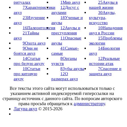
ритуалах
1
Мир акул
25
Акулы в
7
Характеристики
12
Досуг с
нашей жизни
акул
акулами
30
Акулы,
23
Изучение
18
Ученые и
культура,
акул
акулы
искусство
16
Палеонтология
12
Акулы и
10
Нападения
21
Тайны
преступления
акул в России
акул
11
Опасные
15
Проблемы
9
Охота акул
акулы
экологии
9
Они не
41
Самые-
14
Биология
боятся акул
самые
акул
14
Статьи
8
Органы
12
Реальные
про белую акулу
чувств
истории атак
10
Статьи
8
Зубы акулы
7
Спасение и
про китовую
12
О
защита акул
акулу
размерах акул
Все тексты этого сайта могут использоваться только с
указанием активной индексируемой гиперссылки на
страницу-источник с данного сайта. По вопросам авторского
права просьба обращаться к
администратору
.
Лагуна акул
© 2015-2026