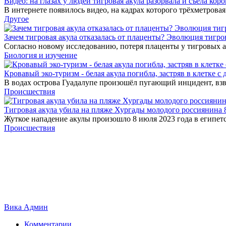
Видео: на глазах у людей тигровая акула разорвала и съела коро
В интернете появилось видео, на кадрах которого трёхметровая
Другое
Зачем тигровая акула отказалась от плаценты? Эволюция тигро
Согласно новому исследованию, потеря плаценты у тигровых 
Биология и изучение
Кровавый эко-туризм - белая акула погибла, застряв в клетке с
В водах острова Гуадалупе произошёл пугающий инцидент, взв
Происшествия
Тигровая акула убила на пляже Хургады молодого россиянина 
Жуткое нападение акулы произошло 8 июля 2023 года в египетск
Происшествия
Вика Админ
Комментарии