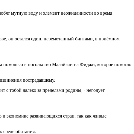
 любят мутную воду и элемент неожиданности во время
лове, он остался один, перемотанный бинтами, в приёмном
за помощью в посольство Малайзии на Фиджи, которое помогло
 извинения пострадавшему.
т с тобой далеко за пределами родины, - негодует
но и экономике развивающихся стран, так как живые
х среде обитания.