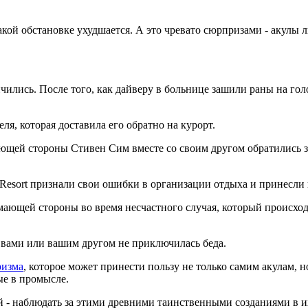
такой обстановке ухудшается. А это чревато сюрпризами - акулы
чились. После того, как дайверу в больнице зашили раны на го
ля, которая доставила его обратно на курорт.
ющей стороны Стивен Сим вместе со своим другом обратились 
 Resort признали свои ошибки в организации отдыха и принесли
мающей стороны во время несчастного случая, который происходи
 с вами или вашим другом не приключилась беда.
ризма
, которое может принести пользу не только самим акулам, 
ые в промысле.
й - наблюдать за этими древними таинственными созданиями в и