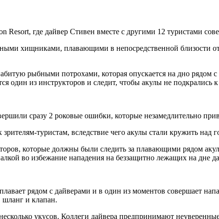
n Resort, где дайвер Стивен вместе с другими 12 туристами сов
сными хищниками, плавающими в непосредственной близости от 
абитую рыбными потрохами, которая опускается на дно рядом с 
тся один из инструкторов и следит, чтобы акулы не подкрались 
вершили сразу 2 роковые ошибки, которые незамедлительно прив
зрителям-туристам, вследствие чего акулы стали кружить над г
торов, которые должны были следить за плавающими рядом акул
палкой во избежание нападения на беззащитно лежащих на дне д
лавает рядом с дайверами и в один из моментов совершает напад
 шланг и клапан.
 несколько укусов. Коллеги дайвера предпринимают неуверенные