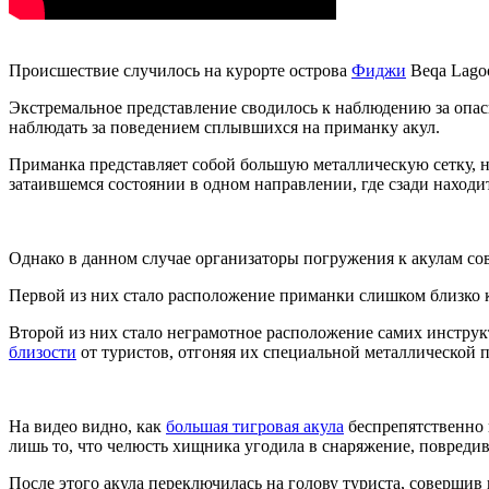
Происшествие случилось на курорте острова
Фиджи
Beqa Lagoo
Экстремальное представление сводилось к наблюдению за опа
наблюдать за поведением сплывшихся на приманку акул.
Приманка представляет собой большую металлическую сетку, н
затаившемся состоянии в одном направлении, где сзади находи
Однако в данном случае организаторы погружения к акулам со
Первой из них стало расположение приманки слишком близко к 
Второй из них стало неграмотное расположение самих инструк
близости
от туристов, отгоняя их специальной металлической 
На видео видно, как
большая тигровая акула
беспрепятственно п
лишь то, что челюсть хищника угодила в снаряжение, повредив
После этого акула переключилась на голову туриста, совершив