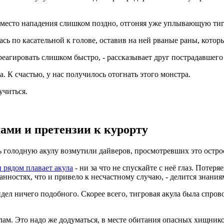
 место нападения слишком поздно, отгоняя уже уплывающую тиг
ь по касательной к голове, оставив на ней рваные раны, кото
еагировать слишком быстро, - рассказывает друг пострадавшего
а. К счастью, у нас получилось отогнать этого монстра.
учиться.
ами и претензии к курорту
 голодную акулу возмутили дайверов, просмотревших это остро
и рядом плавает акула
- ни за что не спускайте с неё глаз. Потеряе
ностях, что и привело к несчастному случаю, - делится знания
дел ничего подобного. Скорее всего, тигровая акула была спров
улам. Это надо же додуматься, в месте обитания опасных хищник