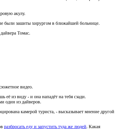
ровую акулу.
рые были зашиты хирургом в ближайшей больнице.
 дайвера Томас.
сюжетное видео.
шь её из виду - и она нападёт на тебя сзади.
ми один из дайверов.
оцирована камерой туриста, - высказывает мнение другой
ов
разбросать еду и запустить туда же людей
. Какая