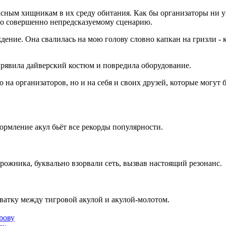
асным хищникам в их среду обитания. Как бы организаторы ни ув
по совершенно непредсказуемому сценарию.
дение. Она свалилась на мою голову словно капкан на гризли - 
дырявила дайверский костюм и повредила оборудование.
о на организаторов, но и на себя и своих друзей, которые могут
ормление акул бьёт все рекорды популярности.
жника, буквально взорвали сеть, вызвав настоящий резонанс.
хватку между тигровой акулой и акулой-молотом.