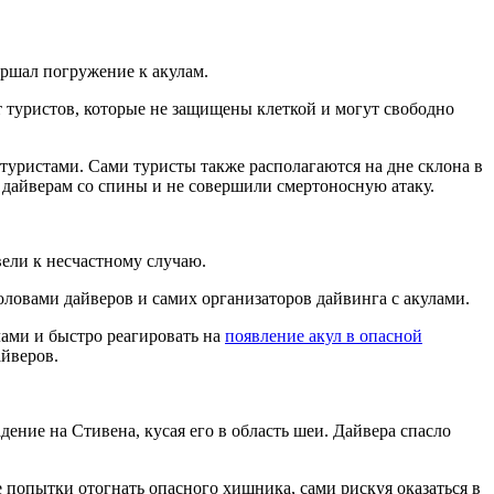
ершал погружение к акулам.
туристов, которые не защищены клеткой и могут свободно
туристами. Сами туристы также располагаются на дне склона в
к дайверам со спины и не совершили смертоносную атаку.
ели к несчастному случаю.
оловами дайверов и самих организаторов дайвинга с акулами.
ами и быстро реагировать на
появление акул в опасной
айверов.
ение на Стивена, кусая его в область шеи. Дайвера спасло
 попытки отогнать опасного хищника, сами рискуя оказаться в