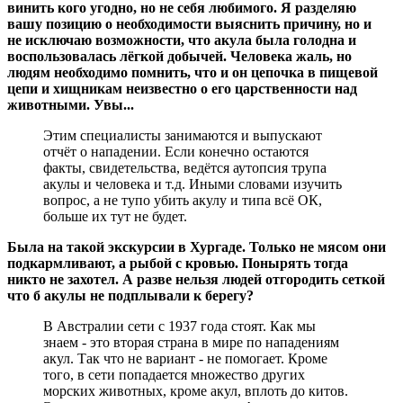
винить кого угодно, но не себя любимого. Я разделяю
вашу позицию о необходимости выяснить причину, но и
не исключаю возможности, что акула была голодна и
воспользовалась лёгкой добычей. Человека жаль, но
людям необходимо помнить, что и он цепочка в пищевой
цепи и хищникам неизвестно о его царственности над
животными. Увы...
Этим специалисты занимаются и выпускают
отчёт о нападении. Если конечно остаются
факты, свидетельства, ведётся аутопсия трупа
акулы и человека и т.д. Иными словами изучить
вопрос, а не тупо убить акулу и типа всё ОК,
больше их тут не будет.
Была на такой экскурсии в Хургаде. Только не мясом они
подкармливают, а рыбой с кровью. Понырять тогда
никто не захотел. А разве нельзя людей отгородить сеткой
что б акулы не подплывали к берегу?
В Австралии сети с 1937 года стоят. Как мы
знаем - это вторая страна в мире по нападениям
акул. Так что не вариант - не помогает. Кроме
того, в сети попадается множество других
морских животных, кроме акул, вплоть до китов.