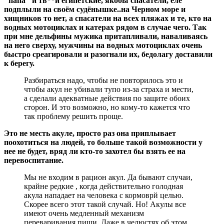
"папа" и тв**и египетские, якобы спасатели, еле
подплыли на своëм судëнышке..на Черном море и
хищников то нет, а спасатели на всех пляжах и те, кто на
водных мотоциклах и катерах рядом в случае чего. Так
при мне дельфины мужика притапливали, наваливаясь
на него сверху, мужчины на водных мотоциклах очень
быстро среагировали и разогнали их, бедолагу доставили
к берегу.
Разбираться надо, чтобы не повторилось это и
чтобы акул не убивали тупо из-за страха и мести,
а сделали адекватные действия по защите обоих
сторон. И это возможно, но кому-то кажется что
так проблему решить проще.
Это не месть акуле, просто раз она приплывает
поохотиться на людей, то больше такой возможности у
нее не будет, вряд ли кто-то захотел бы взять ее на
перевоспитание.
Мы не входим в рацион акул. Да бывают случаи,
крайне редкие , когда действительно голодная
акула нападает на человека с кормоврй целью.
Скорее всего этот такой случай. Но! Акулы все
имеют очень медленный механизм
переваривания пищи. Даже в челюстях об этом