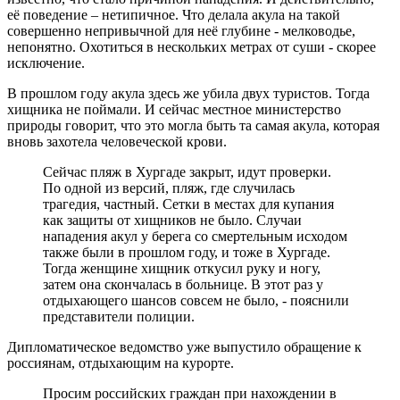
её поведение – нетипичное. Что делала акула на такой
совершенно непривычной для неё глубине - мелководье,
непонятно. Охотиться в нескольких метрах от суши - скорее
исключение.
В прошлом году акула здесь же убила двух туристов. Тогда
хищника не поймали. И сейчас местное министерство
природы говорит, что это могла быть та самая акула, которая
вновь захотела человеческой крови.
Сейчас пляж в Хургаде закрыт, идут проверки.
По одной из версий, пляж, где случилась
трагедия, частный. Сетки в местах для купания
как защиты от хищников не было. Случаи
нападения акул у берега со смертельным исходом
также были в прошлом году, и тоже в Хургаде.
Тогда женщине хищник откусил руку и ногу,
затем она скончалась в больнице. В этот раз у
отдыхающего шансов совсем не было, - пояснили
представители полиции.
Дипломатическое ведомство уже выпустило обращение к
россиянам, отдыхающим на курорте.
Просим российских граждан при нахождении в