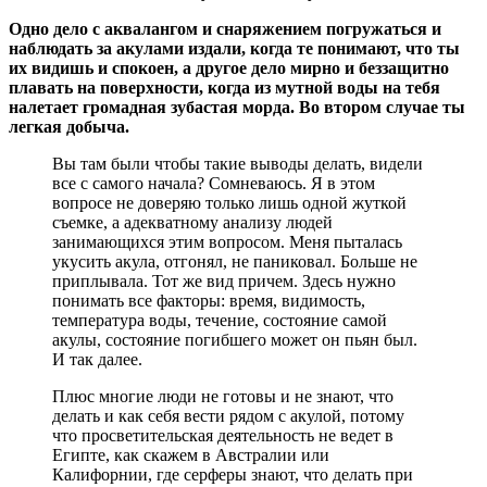
Одно дело с аквалангом и снаряжением погружаться и
наблюдать за акулами издали, когда те понимают, что ты
их видишь и спокоен, а другое дело мирно и беззащитно
плавать на поверхности, когда из мутной воды на тебя
налетает громадная зубастая морда. Во втором случае ты
легкая добыча.
Вы там были чтобы такие выводы делать, видели
все с самого начала? Сомневаюсь. Я в этом
вопросе не доверяю только лишь одной жуткой
съемке, а адекватному анализу людей
занимающихся этим вопросом. Меня пыталась
укусить акула, отгонял, не паниковал. Больше не
приплывала. Тот же вид причем. Здесь нужно
понимать все факторы: время, видимость,
температура воды, течение, состояние самой
акулы, состояние погибшего может он пьян был.
И так далее.
Плюс многие люди не готовы и не знают, что
делать и как себя вести рядом с акулой, потому
что просветительская деятельность не ведет в
Египте, как скажем в Австралии или
Калифорнии, где серферы знают, что делать при