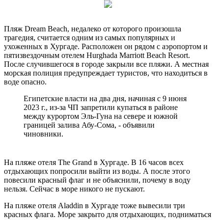
Пляж Dream Beach, недалеко от которого произошла
трагедия, считается одним из самых популярных и
ухоженных в Хургаде. Расположен он рядом с аэропортом и
пятизвездочным отелем Hurghada Marriott Beach Resort.
После случившегося в городе закрыли все пляжи. А местная
морская полиция предупреждает туристов, что находиться в
воде опасно.
Египетские власти на два дня, начиная с 9 июня
2023 г., из-за ЧП запретили купаться в районе
между курортом Эль-Гуна на севере и южной
границей залива Абу-Сома, - объявили
чиновники.
На пляже отеля The Grand в Хургаде. В 16 часов всех
отдыхающих попросили выйти из воды. А после этого
повесили красный флаг и не объяснили, почему в воду
нельзя. Сейчас в море никого не пускают.
На пляже отеля Aladdin в Хургаде тоже вывесили три
красных флага. Море закрыто для отдыхающих, подниматься