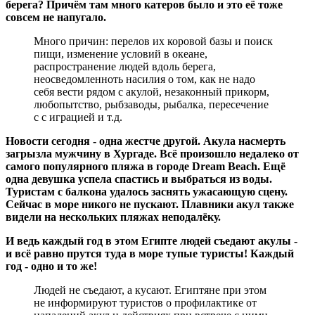
берега? Причём там много катеров было и это её тоже
совсем не напугало.
Много причин: перелов их коровой базы и поиск
пищи, изменение условий в океане,
распространение людей вдоль берега,
неосведомленноть насилия о том, как не надо
себя вести рядом с акулой, незаконный прикорм,
любопытство, рыбзаводы, рыбалка, пересечение
с с играцией и т.д.
Новости сегодня - одна жестче другой. Акула насмерть
загрызла мужчину в Хургаде. Всё произошло недалеко от
самого популярного пляжа в городе Dream Beach. Ещё
одна девушка успела спастись и выбраться из воды.
Туристам с балкона удалось заснять ужасающую сцену.
Сейчас в море никого не пускают. Плавники акул также
видели на нескольких пляжах неподалёку.
И ведь каждый год в этом Египте людей съедают акулы -
и всё равно прутся туда в море тупые туристы! Каждый
год - одно и то же!
Людей не съедают, а кусают. Египтяне при этом
не информируют туристов о профилактике от