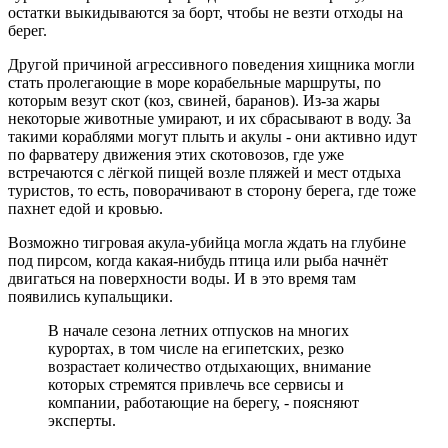
остатки выкидываются за борт, чтобы не везти отходы на
берег.
Другой причиной агрессивного поведения хищника могли
стать пролегающие в море корабельные маршруты, по
которым везут скот (коз, свиней, баранов). Из-за жары
некоторые животные умирают, и их сбрасывают в воду. За
такими кораблями могут плыть и акулы - они активно идут
по фарватеру движения этих скотовозов, где уже
встречаются с лёгкой пищей возле пляжей и мест отдыха
туристов, то есть, поворачивают в сторону берега, где тоже
пахнет едой и кровью.
Возможно тигровая акула-убийца могла ждать на глубине
под пирсом, когда какая-нибудь птица или рыба начнёт
двигаться на поверхности воды. И в это время там
появились купальщики.
В начале сезона летних отпусков на многих
курортах, в том числе на египетских, резко
возрастает количество отдыхающих, внимание
которых стремятся привлечь все сервисы и
компании, работающие на берегу, - поясняют
эксперты.