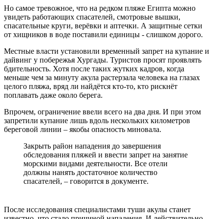
Но самое тревожное, что на редком пляже Египта можно
увидеть работающих спасателей, смотровые вышки,
спасательные круги, верёвки и аптечки. А защитные сетки
от хищников в воде поставили единицы - слишком дорого.
Местные власти установили временный запрет на купание и
дайвинг у побережья Хургады. Туристов просят проявлять
бдительность. Хотя после таких жутких кадров, когда
меньше чем за минуту акула растерзала человека на глазах
целого пляжа, вряд ли найдётся кто-то, кто рискнёт
поплавать даже около берега.
Впрочем, ограничение ввели всего на два дня. И при этом
запретили купание лишь вдоль нескольких километров
береговой линии – якобы опасность миновала.
Закрыть район нападения до завершения
обследования пляжей и ввести запрет на занятие
морскими видами деятельности. Все отели
должны нанять достаточное количество
спасателей, – говорится в документе.
После исследования специалистами туши акулы станет
известно, что стало причиной нападения. И действительно,