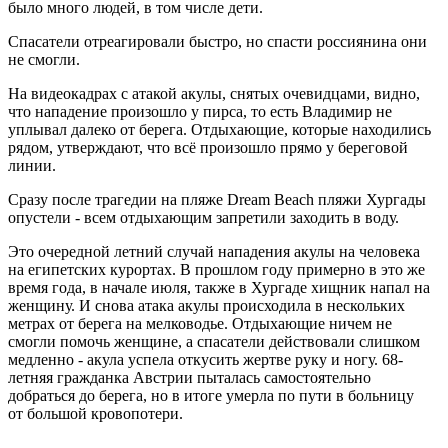
было много людей, в том числе дети.
Спасатели отреагировали быстро, но спасти россиянина они
не смогли.
На видеокадрах с атакой акулы, снятых очевидцами, видно,
что нападение произошло у пирса, то есть Владимир не
уплывал далеко от берега. Отдыхающие, которые находились
рядом, утверждают, что всё произошло прямо у береговой
линии.
Сразу после трагедии на пляже Dream Beach пляжи Хургады
опустели - всем отдыхающим запретили заходить в воду.
Это очередной летний случай нападения акулы на человека
на египетских курортах. В прошлом году примерно в это же
время года, в начале июля, также в Хургаде хищник напал на
женщину. И снова атака акулы происходила в нескольких
метрах от берега на мелководье. Отдыхающие ничем не
смогли помочь женщине, а спасатели действовали слишком
медленно - акула успела откусить жертве руку и ногу. 68-
летняя гражданка Австрии пыталась самостоятельно
добраться до берега, но в итоге умерла по пути в больницу
от большой кровопотери.