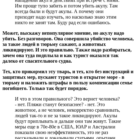
нападений акул и действиях при встрече с ними.
Им проще тупо забить и потом убить акулу. Там
всегда были и будут акулы. А почему они
приходят надо изучать, но насколько знаю этим
никто не занят там. Буду рад если ошибаюсь.
Может, выскажу непопулярное мнение, но акулу надо
убить. Без разговоров. Она совершила убийство человека,
за такое людей в тюрьму сажают, а животных
ликвидируют. И это правильно. Также надо разбираться,
зачем она туда подплыла и как турист оказался так
далеко от спасительного судна.
Тех, кто прикормил эту тварь, и тех, кто без инструкций и
защитных мер, пускают туристов в открытое море - в
тюрьму и наложить штрафы в пользу компенсации семье
погибшего. Только так будет порядок.
И что в этом правильного? Это вернет человека?
- нет. Пляжи станут безопаснее? - нет. Это
животное, а не человек, некорректно сравнивать,
людей так-то и не за такое ликвидируют. Акулы
будут приплывать и дальше они там живут. Такие
меры еще в 70е-80е в США, ЮАР и Австралии
показали свою неэффективность, это не раз
рассказывали и доказывали статьями, опытами,