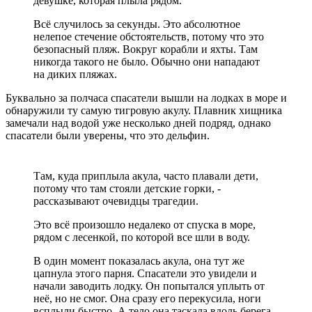
девушке, которая плыла рядом.
Всё случилось за секунды. Это абсолютное
нелепое стечение обстоятельств, потому что это
безопасный пляж. Вокруг корабли и яхты. Там
никогда такого не было. Обычно они нападают
на диких пляжах.
Буквально за полчаса спасатели вышли на лодках в море и
обнаружили ту самую тигровую акулу. Плавник хищника
замечали над водой уже несколько дней подряд, однако
спасатели были уверены, что это дельфин.
Там, куда приплыла акула, часто плавали дети,
потому что там стояли детские горки, -
рассказывают очевидцы трагедии.
Это всё произошло недалеко от спуска в море,
рядом с лесенкой, по которой все шли в воду.
В один момент показалась акула, она тут же
цапнула этого парня. Спасатели это увидели и
начали заводить лодку. Он попытался уплыть от
неё, но не смог. Она сразу его перекусила, ноги
всплыли быстро. А тело она таскала вдоль берега