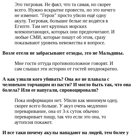
Это тигровая. Не факт, что та самая, но скорее
всего. Нужно вскрытие провести, но это ничего
не изменит. "Герои" просто убили ещё одну
акулу. Тигровая, большие белые не водятся в
Египте. Там нет крупных морских
млекопитающих, которых они предпочитают. И
любые СМИ, которые пишут об этом, сразу
показывают уровень невежества в вопросе.
Возле отеля не забрасывают отходы, это не Мальдивы.
Мне гости оттуда противоположное говорят. И
сам слышал эти истории от гостей неоднократно.
А как узнали кого убивать? Она же не плавала с
человеком торчащим из пасти? И могло быть так, что она
болела? Или ее напугали, спровоцировали?
Пока информации нет. Убили как минимум одну,
скорее всего больше. У акул очень медленно
переваривание, она от 3-х суток обычно
переваривает пищу, так что если это она, то
аутопсия покажет.
И все таки почему акулы нападают на людей, тем более у