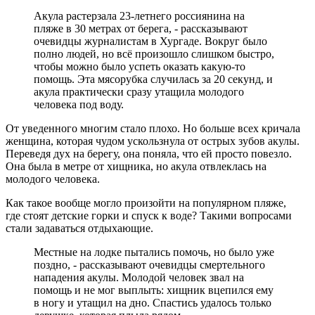
Акула растерзала 23-летнего россиянина на
пляже в 30 метрах от берега, - рассказывают
очевидцы журналистам в Хургаде. Вокруг было
полно людей, но всё произошло слишком быстро,
чтобы можно было успеть оказать какую-то
помощь. Эта мясорубка случилась за 20 секунд, и
акула практически сразу утащила молодого
человека под воду.
От уведенного многим стало плохо. Но больше всех кричала
женщина, которая чудом ускользнула от острых зубов акулы.
Переведя дух на берегу, она поняла, что ей просто повезло.
Она была в метре от хищника, но акула отвлеклась на
молодого человека.
Как такое вообще могло произойти на популярном пляже,
где стоят детские горки и спуск к воде? Такими вопросами
стали задаваться отдыхающие.
Местные на лодке пытались помочь, но было уже
поздно, - рассказывают очевидцы смертельного
нападения акулы. Молодой человек звал на
помощь и не мог выплыть: хищник вцепился ему
в ногу и утащил на дно. Спастись удалось только