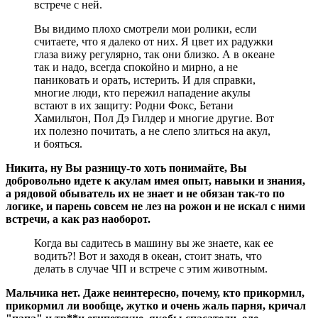
встрече с ней.
Вы видимо плохо смотрели мои ролики, если
считаете, что я далеко от них. Я цвет их радужки
глаза вижу регулярно, так они близко. А в океане
так и надо, всегда спокойно и мирно, а не
паниковать и орать, истерить. И для справки,
многие люди, кто пережил нападение акулы
встают в их защиту: Родни Фокс, Бетани
Хамильтон, Пол Дэ Гилдер и многие другие. Вот
их полезно почитать, а не слепо злиться на акул,
и бояться.
Никита, ну Вы разницу-то хоть понимайте, Вы
добровольно идете к акулам имея опыт, навыки и знания,
а рядовой обыватель их не знает и не обязан так-то по
логике, и парень совсем не лез на рожон и не искал с ними
встречи, а как раз наоборот.
Когда вы садитесь в машину вы же знаете, как ее
водить?! Вот и заходя в океан, стоит знать, что
делать в случае ЧП и встрече с этим животным.
Мальчика нет. Даже неинтересно, почему, кто прикормил,
прикормил ли вообще, жутко и очень жаль парня, кричал