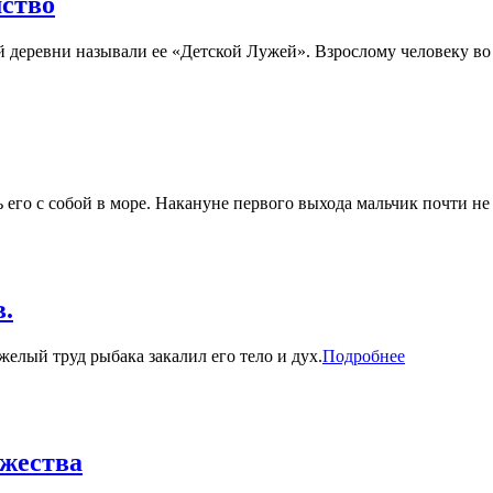
мство
деревни называли ее «Детской Лужей». Взрослому человеку во в
ь его с собой в море. Накануне первого выхода мальчик почти не
в.
елый труд рыбака закалил его тело и дух.
Подробнее
ужества