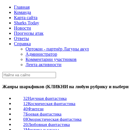
Главная
Команда
Карта сайта
Sharks Today
Новости
Прогнозы атак
Ответы
Справка
Ортокон - партнёр Лагуны акул
Администратор
Комментарии участников
Лента активности
Жанры шаркфиков (КЛИКНИ на любую рубрику и выбери п
32
Научная фантастика
12
Космическая фантастика
40
Фэнтези
7
Боевая фантастика
0
Юмористическая фантастика
20
Любовная фантастика
3
Мистика и ужасы