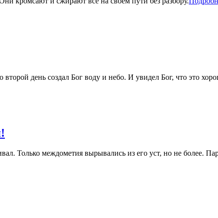
Они кромсают и сжирают все на своем пути без разбору.
Подробн
о второй день создал Бог воду и небо. И увидел Бог, что это хоро
!
вал. Только междометия вырывались из его уст, но не более. Пар