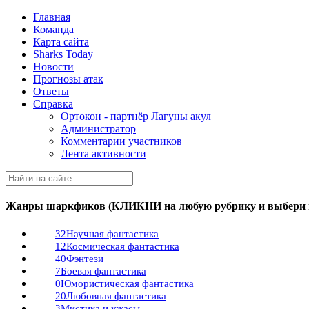
Главная
Команда
Карта сайта
Sharks Today
Новости
Прогнозы атак
Ответы
Справка
Ортокон - партнёр Лагуны акул
Администратор
Комментарии участников
Лента активности
Жанры шаркфиков (КЛИКНИ на любую рубрику и выбери п
32
Научная фантастика
12
Космическая фантастика
40
Фэнтези
7
Боевая фантастика
0
Юмористическая фантастика
20
Любовная фантастика
3
Мистика и ужасы