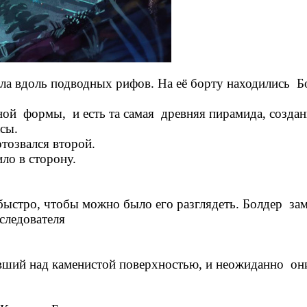
ила вдоль подводных рифов. На её борту находились Б
ой формы, и есть та самая древняя пирамида, созданн
асы.
отозвался второй.
ло в сторону.
стро, чтобы можно было его разглядеть. Болдер заме
следователя
вший над каменистой поверхностью, и неожиданно они