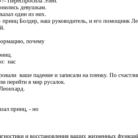
»?- Переспросила Элен.
лонились девушкам.
казал один из них.
ь – принц Болдер, наш руководитель, и его помощник Л
ой.
нформацию, почему
ринц.
ню: нас
ровали ваше падение и записали на пленку. По счастл
или перейти в мир русалок.
 Леонхард.
азал принц, - но
иагностики и восстановления ваших жизненных функци