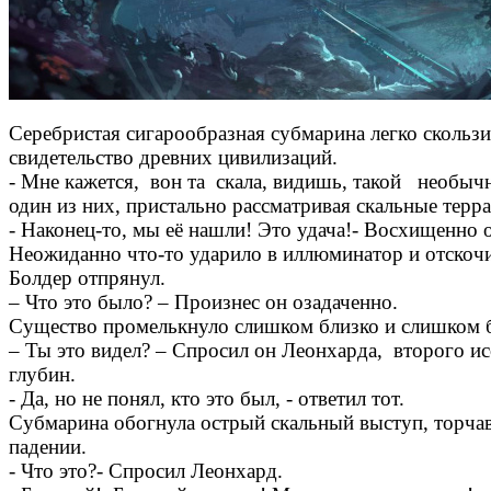
Серебристая сигарообразная субмарина легко скольз
свидетельство древних цивилизаций.
- Мне кажется, вон та скала, видишь, такой необычн
один из них, пристально рассматривая скальные терр
- Наконец-то, мы её нашли! Это удача!- Восхищенно 
Неожиданно что-то ударило в иллюминатор и отскочи
Болдер отпрянул.
– Что это было? – Произнес он озадаченно.
Существо промелькнуло слишком близко и слишком бы
– Ты это видел? – Спросил он Леонхарда, второго ис
глубин.
- Да, но не понял, кто это был, - ответил тот.
Субмарина обогнула острый скальный выступ, торча
падении.
- Что это?- Спросил Леонхард.