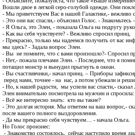
- Объясните, пожалуйста, что такое «Ваше измерение
Вошли двое в легкой серо-голубой одежде. Они пок
- Мы приветствуем Вас в нашей Галактике,- вежливо с
- Это они вас спасли,- объяснил Голос. - Знакомьтес
- Я Ольга, это Элен, - показала Ольга на подругу рук
- Как вы себя чувствуете? - Вежливо спросил принц.
- Прекрасно, только мы надеемся получить от вас и
мы здесь? - Задала вопрос Элен.
- Вы не помните, что с вами произошло?- Спросил п
- Нет,- пожала плечами Элен. - Последнее, что я пом
потащил монстр и вынудил прыгнуть в океан.
- Вы счастливчики,- начал принц. – Приборы зафикси
перед нами, точнее - на нас, а потом убежали и реш
- Но, к нашей радости, мы успели вас спасти,- сказал
Элен внимательно посмотрела на мужчин и спросила:
- Всё же интересно знать: кто вы такие?
- Это долгая история. Мы ответим на ваш вопрос,- ск
после вашего полного выздоровления.
- Да мы прекрасно себя чувствуем… - начала Ольга.
Но Голос произнес:
- Знакомство состоялось, сейчас наступило время д