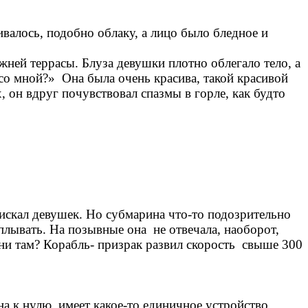
валось, подобно облаку, а лицо было бледное и
ней террасы. Блуза девушки плотно облегало тело, а
 со мной?» Она была очень красива, такой красивой
, он вдруг почувствовал спазмы в горле, как будто
 искал девушек. Но субмарина что-то подозрительно
уплывать. На позывные она не отвечала, наоборот,
они там? Корабль- призрак развил скорость свыше 300
а к нулю, имеет какое-то единичное устройство,