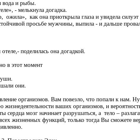
 вода и рыбы.
теле», - мелькнула догадка.
то, ожила», как она приоткрыла глаза и увидела силуэ
астойчивой просьбе мужчины, выпила - и дальше провал
 отеле,- поделилась она догадкой.
нно в этот момент
души.
ышали они.
вление организмов. Вам повезло, что попали к нам. Ну
ю жизнедеятельности ваших организмов, и вероятност
ы сердца мозг начинает разрушаться, а тело – разлагат
всех жизненных функций, только тогда Вы сможете вер
дивленно.