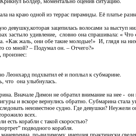
 Крикнул Болдер, моментально оценив ситуацию.
ла на краю одной из террас пирамиды. Её платье разви
ю девушку,которая зацепилась волосами за выступ ниж
зах застыло удивление, словно она спрашивала: « Что
а. «Как жаль, они обе такие молодые!» И, глядя на них
это со мной? – Подумал он. – Отчего?»
, произнес:
но Леонхард подхватил её и поплыл к субмарине.
ь, что она улыбнулась.
ина. Вначале Димон не обратил внимание на нее - он
 фигуры и вскоре вернулись обратно. Субмарина стала 
еследовать неизвестное судно. Где девушки? Неужели 
сторожило всех.
ли есть корабли с такой скоростью?
портрет” подводного корабля.
 маневренна, по-видимому, инерция практически сведен