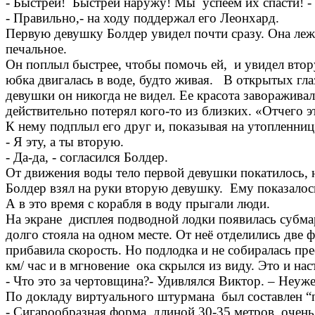
- Быстрей! Быстрей наружу! Мы успеем их спасти! -
- Правильно,- на ходу поддержал его Леонхард.
Первую девушку Болдер увидел почти сразу. Она лежа
печальное.
Он поплыл быстрее, чтобы помочь ей, и увидел втору
юбка двигалась в воде, будто живая. В открытых гла
девушки он никогда не видел. Ее красота завораживал
действительно потерял кого-то из близких. «Отчего 
К нему подплыл его друг и, показывая на утопленниц
- Я эту, а ты вторую.
- Да-да, - согласился Болдер.
От движения воды тело первой девушки покатилось, 
Болдер взял на руки вторую девушку. Ему показалос
А в это время с корабля в воду прыгали люди.
На экране дисплея подводной лодки появилась субмар
долго стояла на одном месте. От неё отделились две
прибавила скорость. Но подлодка и не собиралась пр
км/ час и в мгновение ока скрылся из виду. Это и на
- Что это за чертовщина?- Удивлялся Виктор. – Неуже
По докладу виртуального штурмана был составлен “
- Сигарообразная форма, длиной 30-35 метров, очень