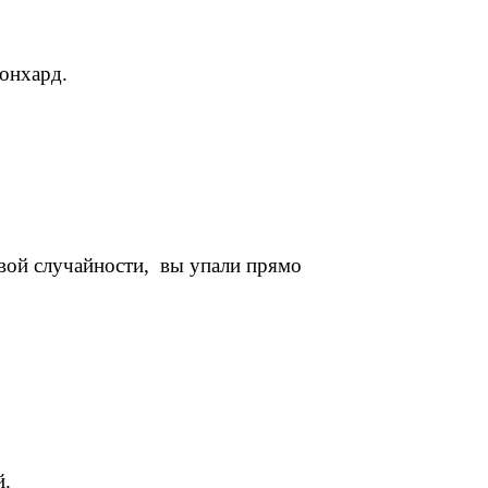
еонхард.
ивой случайности, вы упали прямо
й.