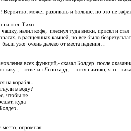
ч! Вероятно, может развивать и больше, но это не за
о на пол. Тихо
чашку, налил кофе, плеснул туда виски, присел и стал 
ррасах, в расщелинах камней, но всё было безрезульта
и были уже очень далеко от места падения…
тановления всех функций,- сказал Болдер после оказа
стику , – ответил Леонхард, – хотя считаю, что ника
ся на корабль.
гнули в воду?
ое, чтобы не
решат, куда
Болдер.
е место, огромная