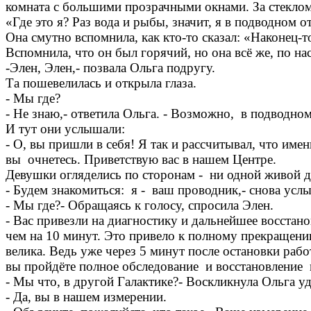
комната с большими прозрачными окнами. За стеклом
«Где это я? Раз вода и рыбы, значит, я в подводном о
Она смутно вспомнила, как кто-то сказал: «Наконец-
Вспомнила, что он был горячий, но она всё же, по н
-Элен, Элен,- позвала Ольга подругу.
Та пошевелилась и открыла глаза.
- Мы где?
- Не знаю,- ответила Ольга. - Возможно, в подводном
И тут они услышали:
- О, вы пришли в себя! Я так и рассчитывал, что име
вы очнетесь. Приветствую вас в нашем Центре.
Девушки огляделись по сторонам - ни одной живой 
- Будем знакомиться: я - ваш проводник,- снова усл
- Мы где?- Обращаясь к голосу, спросила Элен.
- Вас привезли на диагностику и дальнейшее восстано
чем на 10 минут. Это привело к полному прекращени
велика. Ведь уже через 5 минут после остановки работ
вы пройдёте полное обследование и восстановление 
- Мы что, в другой Галактике?- Воскликнула Ольга у
- Да, вы в нашем измерении.