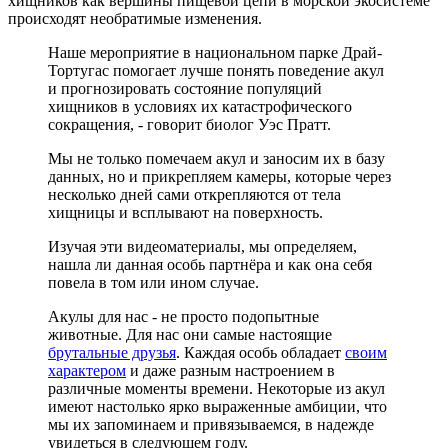
хищников как вершины пищевой цепи в морской экосистеме
происходят необратимые изменения.
Наше мероприятие в национальном парке Драй-
Тортугас помогает лучше понять поведение акул
и прогнозировать состояние популяций
хищников в условиях их катастрофического
сокращения, - говорит биолог Уэс Пратт.
Мы не только помечаем акул и заносим их в базу
данных, но и прикрепляем камеры, которые через
несколько дней сами открепляются от тела
хищницы и всплывают на поверхность.
Изучая эти видеоматериалы, мы определяем,
нашла ли данная особь партнёра и как она себя
повела в том или ином случае.
Акулы для нас - не просто подопытные
животные. Для нас они самые настоящие
брутальные друзья
. Каждая особь обладает
своим
характером
и даже разным настроением в
различные моменты времени. Некоторые из акул
имеют настолько ярко выраженные амбиции, что
мы их запоминаем и привязываемся, в надежде
увидеться в следующем году.