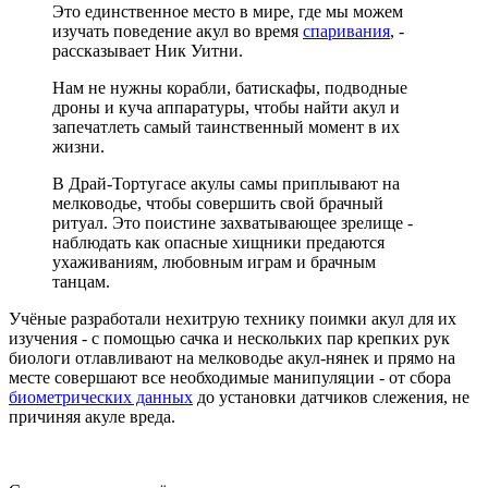
Это единственное место в мире, где мы можем
изучать поведение акул во время
спаривания
, -
рассказывает Ник Уитни.
Нам не нужны корабли, батискафы, подводные
дроны и куча аппаратуры, чтобы найти акул и
запечатлеть самый таинственный момент в их
жизни.
В Драй-Тортугасе акулы самы приплывают на
мелководье, чтобы совершить свой брачный
ритуал. Это поистине захватывающее зрелище -
наблюдать как опасные хищники предаются
ухаживаниям, любовным играм и брачным
танцам.
Учёные разработали нехитрую технику поимки акул для их
изучения - с помощью сачка и нескольких пар крепких рук
биологи отлавливают на мелководье акул-нянек и прямо на
месте совершают все необходимые манипуляции - от сбора
биометрических данных
до установки датчиков слежения, не
причиняя акуле вреда.