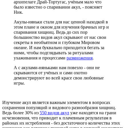
архипелаге Драй-Тортугас, учёным мало что
было известно о спаривании акул, - поясняет
Ник.
Акулы-няньки стали для нас ценной находкой в
этом плане и окном для изучения брачных игр и
спаривания хищниц. Ведь до сих пор
большинство видов акул скрывают от нас свои
секреты в необъятном и глубоком Мировом
океане. И нам буквально приходится бегать за
ними, чтобы подглядывать за ритуалами
ухаживания и процессами
размножения
.
А с акулами-няньками нам повезло - они не
скрываются от учёных и сами охотно
демонстрируют во всей красе свои любовные
игры.
Изучение акул является важным элементом в вопросах
сохранения популяций и видового разнообразия хищниц.
Ведь более 30% из
550 видов акул
уже находятся на грани
исчезновения, что приводит к плачевным результатам в
районах их истребления - без достаточного количества этих