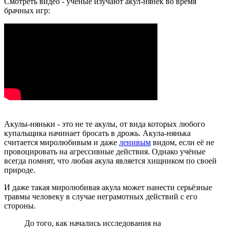
Смотреть видео - учёные изучают акул-нянек во время
брачных игр:
Акулы-няньки - это не те акулы, от вида которых любого
купальщика начинает бросать в дрожь. Акула-нянька
считается миролюбивым и даже
ленивым
видом, если её не
провоцировать на агрессивные действия. Однако учёные
всегда помнят, что любая акула является хищником по своей
природе.
И даже такая миролюбивая акула может нанести серьёзные
травмы человеку в случае неграмотных действий с его
стороны.
До того, как начались исследования на