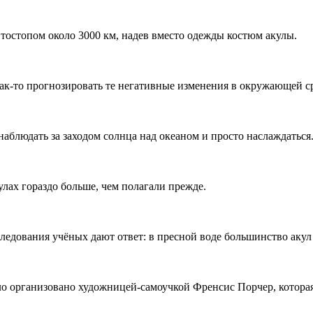
тостопом около 3000 км, надев вместо одежды костюм акулы.
ак-то прогнозировать те негативные изменения в окружающей сре
наблюдать за заходом солнца над океаном и просто наслаждаться
лах гораздо больше, чем полагали прежде.
дования учёных дают ответ: в пресной воде большинство акул 
 организовано художницей-самоучкой Френсис Порчер, которая я