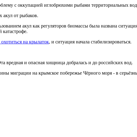
блему с оккупацией иглобрюхими рыбами территориальных вод 
 акул от рыбаков.
зованием акул как регуляторов биомассы была названа ситуация
й катастрофе.
 охотиться на крылаток
, и ситуация начала стабилизироваться.
Эта вредная и опасная хищница добралась и до российских вод.
чины миграции на крымское побережье Чёрного моря - в серьёз