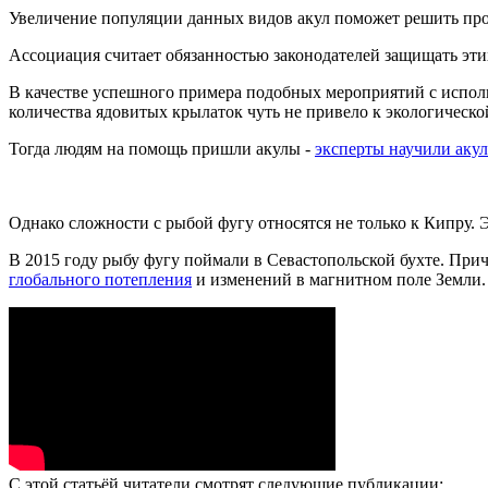
Увеличение популяции данных видов акул поможет решить про
Ассоциация считает обязанностью законодателей защищать этих
В качестве успешного примера подобных мероприятий с исполь
количества ядовитых крылаток чуть не привело к экологическо
Тогда людям на помощь пришли акулы -
эксперты научили акул
Однако сложности с рыбой фугу относятся не только к Кипру. 
В 2015 году рыбу фугу поймали в Севастопольской бухте. При
глобального потепления
и изменений в магнитном поле Земли.
С этой статьёй читатели смотрят следующие публикации: