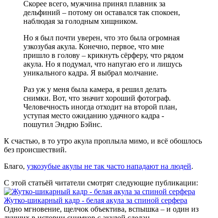
Скорее всего, мужчина принял плавник за
дельфиний – потому он оставался так спокоен,
наблюдая за голодным хищником.
Но я был почти уверен, что это была огромная
узкозубая акула. Конечно, первое, что мне
пришло в голову – крикнуть сёрферу, что рядом
акула. Но я подумал, что напугаю его и лишусь
уникального кадра. Я выбрал молчание.
Раз уж у меня была камера, я решил делать
снимки. Вот, что значит хороший фотограф.
Человечность иногда отходит на второй план,
уступая место ожиданию удачного кадра -
пошутил Эндрю Бэйнс.
К счастью, в то утро акула проплыла мимо, и всё обошлось
без происшествий.
Благо,
узкозубые акулы не так часто нападают на людей
.
С этой статьёй читатели смотрят следующие публикации:
Жутко-шикарный кадр - белая акула за спиной серфера
Одно мгновение, щелчок объектива, вспышка – и один из
лучших в истории снимков с акулой сделан.