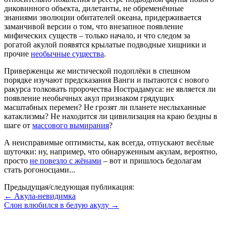
диковинного объекта, дилетанты, не обременённые
знаниями эволюции обитателей океана, придерживается
заманчивой версии о том, что внезапное появление
мифических существ – только начало, и что следом за
рогатой акулой появятся крылатые подводные хищники и
прочие
необычные существа
.
Приверженцы же мистической подоплёки в спешном
порядке изучают предсказания Ванги и пытаются с нового
ракурса толковать пророчества Нострадамуса: не является ли
появление необычных акул признаком грядущих
масштабных перемен? Не грозят ли планете неслыханные
катаклизмы? Не находится ли цивилизация на краю бездны в
шаге от
массового вымирания
?
А неисправимые оптимисты, как всегда, отпускают весёлые
шуточки: ну, например, что обнаруженным акулам, вероятно,
просто
не повезло с жёнами
– вот и пришлось бедолагам
стать рогоносцами...
Предыдущая/следующая публикация:
← Акула-невидимка
Слон влюбился в белую акулу →