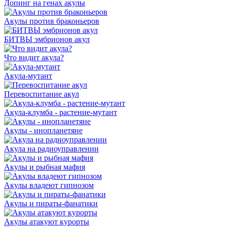
Допинг на генах акулы
Акулы против браконьеров
БИТВЫ эмбрионов акул
Что видит акула?
Акула-мутант
Перевоспитание акул
Акула-клумба - растение-мутант
Акулы - инопланетяне
Акула на радиоуправлении
Акулы и рыбная мафия
Акулы владеют гипнозом
Акулы и пираты-фанатики
Акулы атакуют курорты