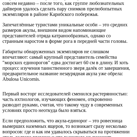
совсем недавно – после того, как группе любознательных
дайверов удалось сделать пару снимков прелюбопытных
экземпляров в районе Карибского побережья.
Запечатлённые туристами уникальные особи – это средних
размеров акулы, внешним видом напоминающие
представителей отряда катранообразных, однако со
странным наростом в форме рога в передней части головы.
Габариты обнаруженных экземпляров не слишком
впечатляют: самый крупный представитель семейства
"морских единорогов" едва достигает 60 см в длину. И хоть
процесс изучения таинственного зверя далёк от завершения,
предварительное название незаурядная акула уже обрела:
Abulosa Unicornis.
Первый восторг исследователей сменился растерянностью:
часть ихтиологов, изучающих феномен, откровенно
разводит руками, считая, что такому чуду в современных
условиях просто неоткуда было взяться.
Если предположить, что акула-единорог – это ровесница
вымерших наземных ящеров, то возникает сразу несколько
вопросов: где и как им удавалось скрываться на протяжении