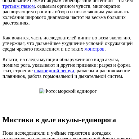
образование служит акулам своеобразной антенной – этаким
третьим глазом
, седьмым органом чувств, многократно
расширяющим границы обзора и позволяющим улавливать
колебания широкого диапазона частот на весьма больших
расстояниях.
Как водится, часть исследователей винит во всем экологию,
утверждая, что дальнейшее ухудшение условий окружающей
среды чревато появлением и не таких
монстров
.
Кстати, на следы мутации обнаруженного вида акулы,
помимо рога, указывают и другие признаки: разрез и форма
глаз, строение
плакоидной чешуи
, размеры и расположение
плавников, работа гормональной и дыхательной систем.
Мистика в деле акулы-единорога
Пока исследователи и учёные теряются в догадках
относительно появления в реестре подводной фауны нового