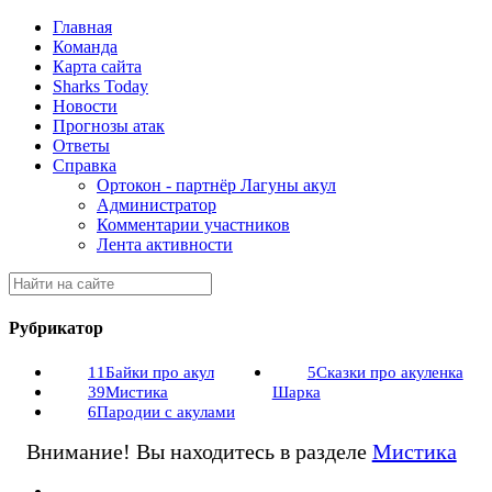
Главная
Команда
Карта сайта
Sharks Today
Новости
Прогнозы атак
Ответы
Справка
Ортокон - партнёр Лагуны акул
Администратор
Комментарии участников
Лента активности
Рубрикатор
11
Байки про акул
5
Сказки про акуленка
39
Мистика
Шарка
6
Пародии с акулами
Внимание! Вы находитесь в разделе
Мистика