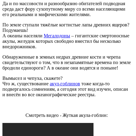
Да и по массовости и разнообразию обитателей подводная
среда даст фору сухопутному миру со всеми населяющими
его реальными и мифическими жителями.
По земле ступали тяжёлые когтистые лапы древних ящеров?
Подумаешь!
А океаны населяли
Мегалодоны
– гигантские смертоносные
акулы, желудок которых свободно вместил бы несколько
внедорожников.
Обнаруженные в земных недрах древние кости и черепа
свидетельствуют о том, что в незапамятные времена по земле
бродили единороги? А в океане они водятся и поныне!
Вымысел и чепуха, скажете?
Что ж, существование
акул-гоблинов
тоже когда-то
подвергалось сомнениям, а сегодня этот вид изучен, описан
и внесён во все океанографические реестры.
Смотреть видео - Жуткая акула-гоблин: