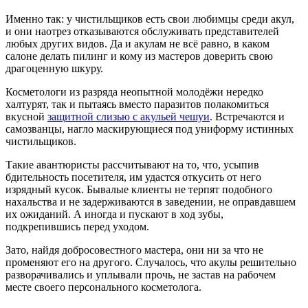
Именно так: у чистильщиков есть свои любимцы среди акул,
и они наотрез отказываются обслуживать представителей
любых других видов. Да и акулам не всё равно, в каком
салоне делать пилинг и кому из мастеров доверить свою
драгоценную шкуру.
Косметологи из разряда неопытной молодёжи нередко
халтурят, так и пытаясь вместо паразитов полакомиться
вкусной
защитной слизью с акульей чешуи
. Встречаются и
самозванцы, нагло маскирующиеся под униформу истинных
чистильщиков.
Такие авантюристы рассчитывают на то, что, усыпив
бдительность посетителя, им удастся откусить от него
изрядный кусок. Бывалые клиенты не терпят подобного
нахальства и не задерживаются в заведении, не оправдавшем
их ожиданий. А иногда и пускают в ход зубы,
подкрепившись перед уходом.
Зато, найдя добросовестного мастера, они ни за что не
променяют его на другого. Случалось, что акулы решительно
разворачивались и уплывали прочь, не застав на рабочем
месте своего персонального косметолога.