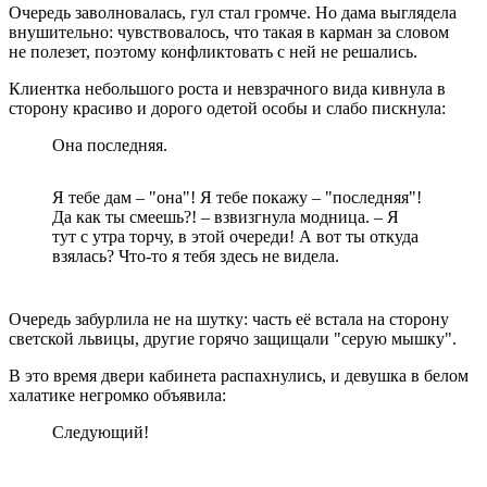
Очередь заволновалась, гул стал громче. Но дама выглядела
внушительно: чувствовалось, что такая в карман за словом
не полезет, поэтому конфликтовать с ней не решались.
Клиентка небольшого роста и невзрачного вида кивнула в
сторону красиво и дорого одетой особы и слабо пискнула:
Она последняя.
Я тебе дам – "она"! Я тебе покажу – "последняя"!
Да как ты смеешь?! – взвизгнула модница. – Я
тут с утра торчу, в этой очереди! А вот ты откуда
взялась? Что-то я тебя здесь не видела.
Очередь забурлила не на шутку: часть её встала на сторону
светской львицы, другие горячо защищали "серую мышку".
В это время двери кабинета распахнулись, и девушка в белом
халатике негромко объявила:
Следующий!