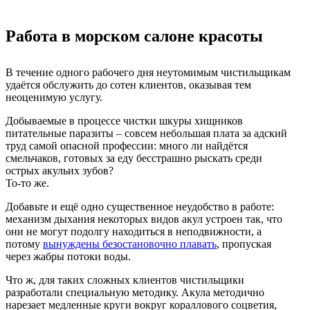
Работа в морском салоне красоты
В течение одного рабочего дня неутомимым чистильщикам
удаётся обслужить до сотен клиентов, оказывая тем
неоценимую услугу.
Добываемые в процессе чистки шкуры хищников
питательные паразиты – совсем небольшая плата за адский
труд самой опасной профессии: много ли найдётся
смельчаков, готовых за еду бесстрашно рыскать среди
острых акульих зубов?
То-то же.
Добавьте и ещё одно существенное неудобство в работе:
механизм дыхания некоторых видов акул устроен так, что
они не могут подолгу находиться в неподвижности, а
потому
вынуждены безостановочно плавать
, пропуская
через жабры потоки воды.
Что ж, для таких сложных клиентов чистильщики
разработали специальную методику. Акула методично
нарезает медленные круги вокруг кораллового соцветия,