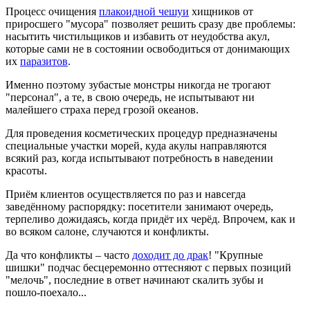
Процесс очищения
плакоидной чешуи
хищников от
приросшего "мусора" позволяет решить сразу две проблемы:
насытить чистильщиков и избавить от неудобства акул,
которые сами не в состоянии освободиться от донимающих
их
паразитов
.
Именно поэтому зубастые монстры никогда не трогают
"персонал", а те, в свою очередь, не испытывают ни
малейшего страха перед грозой океанов.
Для проведения косметических процедур предназначены
специальные участки морей, куда акулы направляются
всякий раз, когда испытывают потребность в наведении
красоты.
Приём клиентов осуществляется по раз и навсегда
заведённому распорядку: посетители занимают очередь,
терпеливо дожидаясь, когда придёт их черёд. Впрочем, как и
во всяком салоне, случаются и конфликты.
Да что конфликты – часто
доходит до драк
! "Крупные
шишки" подчас бесцеремонно оттесняют с первых позиций
"мелочь", последние в ответ начинают скалить зубы и
пошло-поехало...