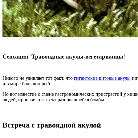
Сенсация! Травоядные акулы-вегетарианцы!
Никого не удивляет тот факт, что
гигантские китовые акулы
пит
и в мире больших рыб.
Но вот известие о смене гастрономических пристрастий у хи
людей, произвело эффект разорвавшейся бомбы.
Встреча с травоядной акулой