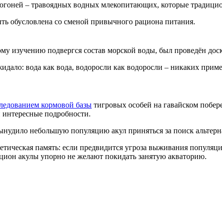
гоней – травоядных водных млекопитающих, которые традицион
ть обусловлена со сменой привычного рациона питания.
ому изучению подвергся состав морской воды, был проведён до
идало: вода как вода, водоросли как водоросли – никаких прим
ледованием кормовой базы
тигровых особей на гавайском побереж
и интересные подробности.
ынудило небольшую популяцию акул приняться за поиск альтерн
етическая память: если предвидится угроза выживания популяц
цион акулы упорно не желают покидать занятую акваторию.