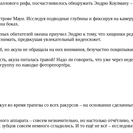
ораллового рифа, посчастливилось обнаружить Эндрю Коулману –
острове Мауи. Исследуя подводные глубины и фиксируя на камер
на боках.
сных обитателей океана приучил Эндрю к тому, что хищники ред
снимать, предвкушая увлекательный видеосюжет.
б, но акула не обращала на них внимания, безучастно пощипывая
сть, акула питалась травой! Надо ли говорить, что уже через н
 группу по наводке фоторепортёра.
л во время трапезы со всех ракурсов – на основании сделанных
ого аппарата – совсем незначительно, но настолько отчётливо,
 зубцов совсем немного сгладились. И то ещё не всё – исследов