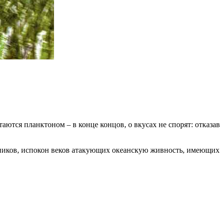
аются планктоном – в конце концов, о вкусах не спорят: отказа
щников, испокон веков атакующих океанскую живность, имеющи