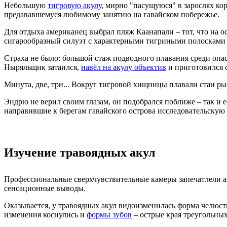
Небольшую
тигровую акулу
, мирно "пасущуюся" в зарослях к
предававшемуся любимому занятию на гавайском побережье.
Для отдыха американец выбрал пляж Каанапали – тот, что на 
сигарообразный силуэт с характерными тигриными полосками 
Страха не было: большой стаж подводного плавания среди опа
Ныряльщик затаился,
навёл на акулу объектив
и приготовился 
Минута, две, три... Вокруг тигровой хищницы плавали стаи ры
Эндрю не верил своим глазам, он подобрался поближе – так и е
направившие к берегам гавайского острова исследовательскую
Изучение травоядных акул
Профессиональные сверхчувствительные камеры запечатлели аку
сенсационные выводы.
Оказывается, у травоядных акул видоизменилась форма челюстн
изменения коснулись и
формы зубов
– острые края треугольных