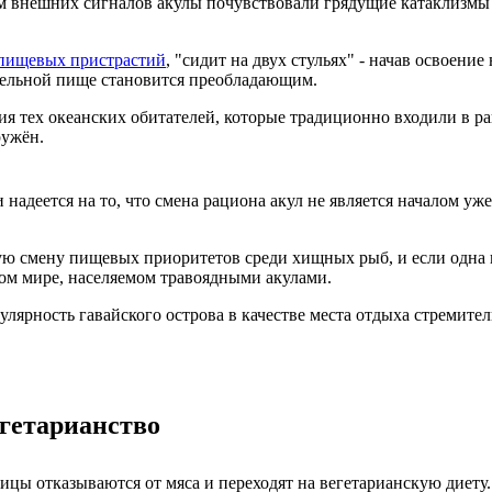
м внешних сигналов акулы почувствовали грядущие катаклизмы и
 пищевых пристрастий
, "сидит на двух стульях" - начав освоен
ительной пище становится преобладающим.
я тех океанских обитателей, которые традиционно входили в ра
ружён.
 надеется на то, что смена рациона акул не является началом у
ю смену пищевых приоритетов среди хищных рыб, и если одна из
ом мире, населяемом травоядными акулами.
лярность гавайского острова в качестве места отдыха стремител
егетарианство
ицы отказываются от мяса и переходят на вегетарианскую диету.