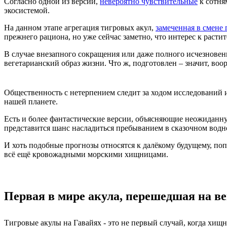
Согласно одной из версий,
невероятно чувствительные
к сотня
экосистемой.
На данном этапе агрегация тигровых акул,
замеченная в смене
прежнего рациона, но уже сейчас заметно, что интерес к раст
В случае внезапного сокращения или даже полного исчезновени
вегетарианский образ жизни. Что ж, подготовлен – значит, воо
Общественность с нетерпением следит за ходом исследований и
нашей планете.
Есть и более фантастические версии, объясняющие неожиданну
представится шанс насладиться пребыванием в сказочном водн
И хоть подобные прогнозы относятся к далёкому будущему, попу
всё ещё кровожадными морскими хищницами.
Первая в мире акула, перешедшая на в
Тигровые акулы на Гавайях - это не первый случай, когда хищн