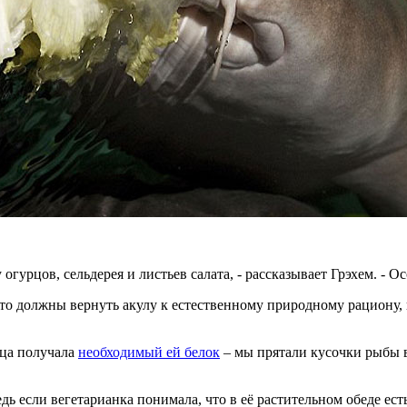
 огурцов, сельдерея и листьев салата, - рассказывает Грэхем. -
о должны вернуть акулу к естественному природному рациону, в
ца получала
необходимый ей белок
– мы прятали кусочки рыбы в
ь если вегетарианка понимала, что в её растительном обеде ест