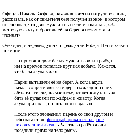
Офицер Николь Басфорд, находившаяся на патрулировании,
рассказала, как от свидетеля был получен звонок, в котором
он сообщал, что двое мужчин вынесли из океана 2,5-3-
метровую акулу и бросили её на берег, а потом стали
избивать.
Очевидец и неравнодушный гражданин Роберт Петти заявил
полиции:
На пристани двое белых мужчин ловили рыбу, и
им на крючок попалась крупная добыча. Кажется,
это была акула-молот.
Парни вытащили её на берег. А когда акула
начала сопротивляться и дёргаться, один из них
обхватил голову несчастному животному и начал
бить её кулаками по жабрам и животу. Когда
акула притихла, он потащил её дальше.
После этого злодеяния, парень со свои другом и
ребёнком стали
фотографироваться на фоне
покалеченной акулы
- 5-летнего ребёнка они
посадили прямо на тело рыбы.