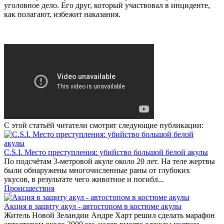
уголовное дело. Его друг, который участвовал в инциденте,
как полагают, избежит наказания.
С этой статьёй читатели смотрят следующие публикации:
C.S.I. Место преступления: убийство большой белой акулы
По подсчётам 3-метровой акуле около 20 лет. На теле жертвы
были обнаружены многочисленные раны от глубоких
укусов, в результате чего животное и погибл...
Происшествия
Акция в защиту акул - автостопом в костюме акулы
Житель Новой Зеландии Андре Харт решил сделать марафон