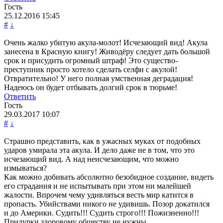
Гость
25.12.2016
15:45
#
↓
Очень жалко убитую акула-молот! Исчезающий вид! Акула
занесена в Красную книгу! Живодёру следует дать большой
срок и присудить огромный штраф! Это существо-
преступник просто хотело сделать селфи с акулой!
Отвратительно! У него полная умственная деградация!
Надеюсь он будет отбывать долгий срок в тюрьме!
Ответить
Гость
29.03.2017
10:07
#
↓
Страшно представить, как в ужасных муках от подобных
ударов умирала эта акула. И дело даже не в том, что это
исчезающий вид. А над неисчезающим, что можно
измываться?
Как можно добивать абсолютно безобидное создание, видеть
его страдания и не испытывать при этом ни малейшей
жалости. Впрочем чему удивляться весть мир катится в
пропасть. Убийствами никого не удивишь. Позор докатился
и до Америки. Судить!!! Судить строго!!! Пожизненно!!!
Придурки здоровому обществу не нужны.