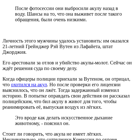
После фотосессии они выбросили акулу назад в
воду. Шансы на то, что она выживет после такого
обращения, были очень низкими.
Личность этого мужчины удалось установить: им оказался
21-летний Грейнджер Рэй Вутен из Лафайета, штат
Джорджия.
Его арестовали за отлов и убийство акулы-молот. Сейчас он
ждёт решения суда по своему делу.
Когда офицеры полиции приехали за Вутеном, он отрицал,
что
охотился на акул
. Но после проверки его лицензии
выяснилось, что он лжёт. Тогда задержанный изменил
историю. В попытке оправдать свои действия он рассказал
полицейским, что бил акулу в живот для того, чтобы
реанимировать её, выпуская воздух из лёгких.
Это вроде как делать искусственное дыхание
животному, - пояснил он.
Стоит ли говорить, что акула не имеет лёгких.
Неудивительно, что сотрудники Комиссии по охране