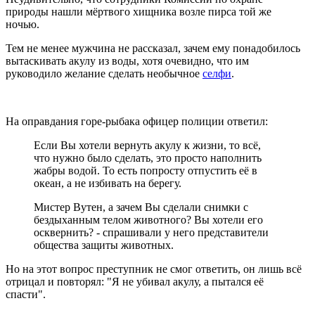
природы нашли мёртвого хищника возле пирса той же
ночью.
Тем не менее мужчина не рассказал, зачем ему понадобилось
вытаскивать акулу из воды, хотя очевидно, что им
руководило желание сделать необычное
селфи
.
На оправдания горе-рыбака офицер полиции ответил:
Если Вы хотели вернуть акулу к жизни, то всё,
что нужно было сделать, это просто наполнить
жабры водой. То есть попросту отпустить её в
океан, а не избивать на берегу.
Мистер Вутен, а зачем Вы сделали снимки с
бездыханным телом животного? Вы хотели его
осквернить? - спрашивали у него представители
общества защиты животных.
Но на этот вопрос преступник не смог ответить, он лишь всё
отрицал и повторял: "Я не убивал акулу, а пытался её
спасти".