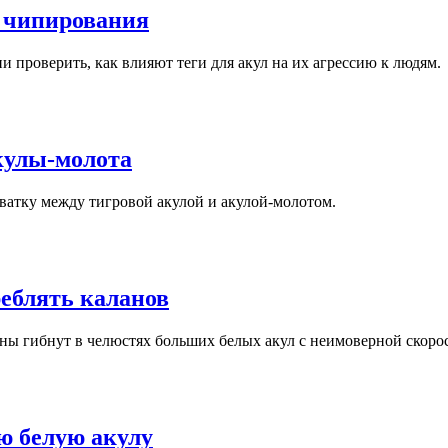
 чипирования
 проверить, как влияют теги для акул на их агрессию к людям.
акулы-молота
хватку между тигровой акулой и акулой-молотом.
реблять каланов
аны гибнут в челюстях больших белых акул с неимоверной скоро
ю белую акулу