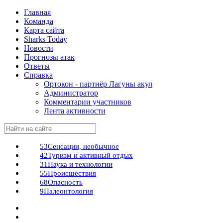
Главная
Команда
Карта сайта
Sharks Today
Новости
Прогнозы атак
Ответы
Справка
Ортокон - партнёр Лагуны акул
Администратор
Комментарии участников
Лента активности
53
Сенсации, необычное
42
Туризм и активный отдых
31
Наука и технологии
55
Происшествия
68
Опасность
9
Палеонтология