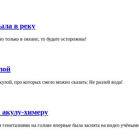
ла в реку
 только в океане, то будьте осторожны!
лой
улой, про которых смело можно сказать: Не разлей вода!
 акулу-химеру
 гениталиями на голове впервые была заснята на видео учёными