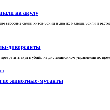
пали на акулу
м две взрослые самки китов-убийц и два их малыша убили и расте
улы-диверсанты
 превратить акул в убийц на дистанционном управлении во вре
ругие животные-мутанты