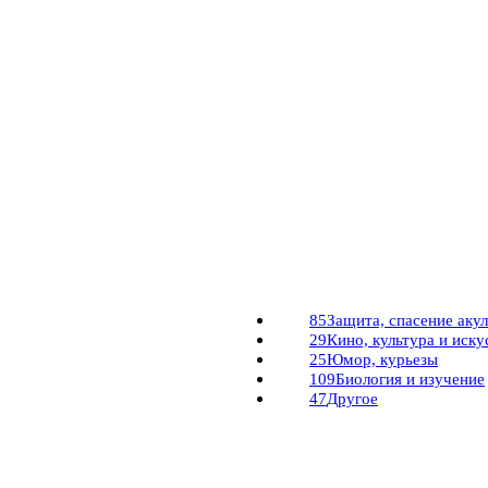
85
Защита, спасение акул
29
Кино, культура и иску
25
Юмор, курьезы
109
Биология и изучение
47
Другое