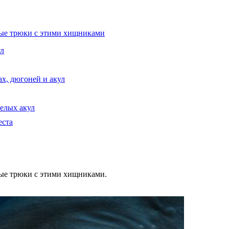
ные трюки с этими хищниками
ул
х, дюгоней и акул
белых акул
еста
ные трюки с этими хищниками.