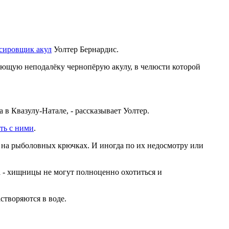
сировщик акул
Уолтер Бернардис.
ающую неподалёку чернопёрую акулу, в челюсти которой
в Квазулу-Натале, - рассказывает Уолтер.
ть с ними
.
на рыболовных крючках. И иногда по их недосмотру или
ва - хищницы не могут полноценно охотиться и
створяются в воде.