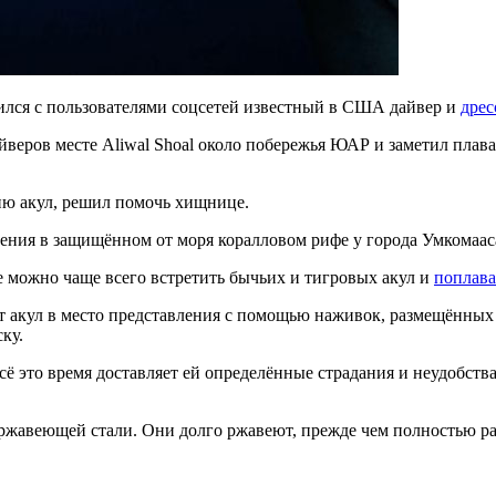
лся с пользователями соцсетей известный в США дайвер и
дрес
веров месте Aliwal Shoal около побережья ЮАР и заметил плав
ию акул, решил помочь хищнице.
ления в защищённом от моря коралловом рифе у города Умкомааса 
е можно чаще всего встретить бычьих и тигровых акул и
поплава
акул в место представления с помощью наживок, размещённых 
ку.
 всё это время доставляет ей определённые страдания и неудобст
ржавеющей стали. Они долго ржавеют, прежде чем полностью ра