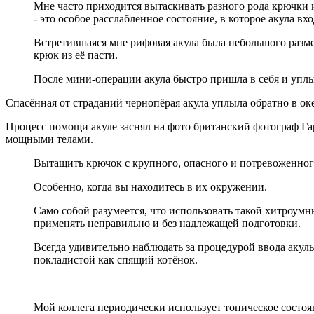
Мне часто приходится вытаскивать разного рода крючки и
- это особое расслабленное состояние, в которое акула вх
Встретившаяся мне рифовая акула была небольшого размера
крюк из её пасти.
После мини-операции акула быстро пришла в себя и уплы
Спасённая от страданий чернопёрая акула уплыла обратно в ок
Процесс помощи акуле заснял на фото британский фотограф Гар
мощными телами.
Вытащить крючок с крупного, опасного и потревоженного 
Особенно, когда вы находитесь в их окружении.
Само собой разумеется, что использовать такой хитроумн
применять неправильно и без надлежащей подготовки.
Всегда удивительно наблюдать за процедурой ввода акул
покладистой как спящий котёнок.
Мой коллега периодически использует тоническое состоян