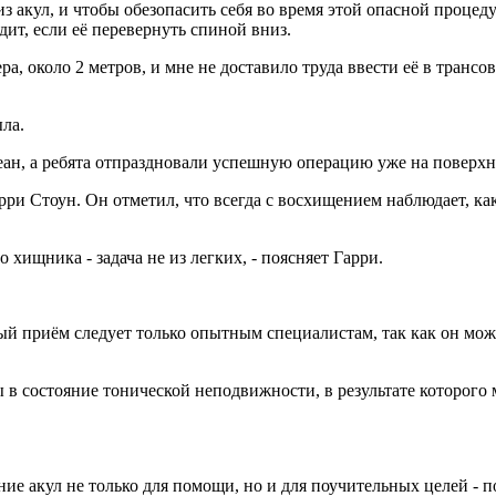
з акул, и чтобы обезопасить себя во время этой опасной процед
одит, если её перевернуть спиной вниз.
, около 2 метров, и мне не доставило труда ввести её в трансов
ла.
еан, а ребята отпраздновали успешную операцию уже на поверхн
ри Стоун. Он отметил, что всегда с восхищением наблюдает, как
хищника - задача не из легких, - поясняет Гарри.
ый приём следует только опытным специалистам, так как он може
ы в состояние тонической неподвижности, в результате которого
ие акул не только для помощи, но и для поучительных целей - п