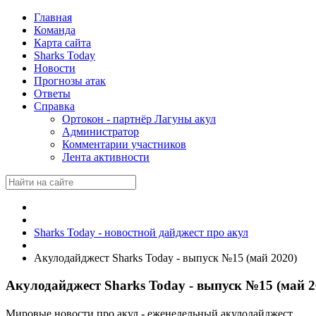
Главная
Команда
Карта сайта
Sharks Today
Новости
Прогнозы атак
Ответы
Справка
Ортокон - партнёр Лагуны акул
Администратор
Комментарии участников
Лента активности
Sharks Today - новостной дайджест про акул
Акулодайджест Sharks Today - выпуск №15 (май 2020)
Акулодайджест Sharks Today - выпуск №15 (май 2
Мировые новости про акул - еженедельный акулодайджест.